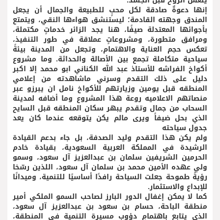
ينعش الروح قبل الجسد.
إنها دعوةٌ صادقة لكل محبٍ للطبيعة والجمال أن يجعل
المندق وجهته القادمة؛ ليستنشق هواءها النقي، ويتمتع
بأجوائها المعتدلة صيفًا، هنا يجد الزائر خدماتٍ مكتملة،
ومرافق متطورة، ومشروعاتٍ عملاقة في طور التنفيذ،
تعكس حجم العناية والاهتمام، وتجعل من المدينة بيئةً
سياحية متكاملة تجمع بين الأصالة والحداثة. وما مشروع
أكواخ الفراشه للأستاذ عبد الله الكناني ابو محمد إلا اكبر
دليل على ذلك التقدم وسرني ماشاهدته من إعلامي
المنطقه قبل يومين وزيارتهم للأكواخ نامل ان يبرزو عبر
منصاتهم الاعلاميه روعة هذا المشروع وما أضافه لمدينة
السحاب من جمال وتقدم يبهر سكان المنطقه قبل السايح
الذي بحل ضيفاً ويرى مالم يكن يتوقعه عندما كان يعد
جدول سياحته
ولم يكن هذا التقدم وليد الصدفة، بل جاء بدعم القيادة
الرشيدة في المملكة العربية السعودية، بقيادة خادم
الحرمين الشريفين سلمان بن عبدالعزيز آل سعود، وسمو
ولي عهده الأمين محمد بن سلمان آل سعود، اللذين رسّخا
رؤيةً طموحة جعلت السياحة رافدًا أساسيًا للتنمية، وميدانًا
للإبداع والاستثمار.
كما لا يمكن إغفال الدور البارز لصاحب السمو الملكي أمير
منطقة الباحة، حسام بن سعود بن عبدالعزيز آل سعود،
الذي يتابع باهتمامٍ دؤوب مسيرة التنمية في المنطقة،