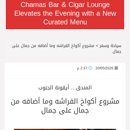
Chamas Bar & Cigar Lounge
Elevates the Evening with a New
معرض سوق السفر العربي 2026 من 14 إلى 17 سبتمبر، مركز دبي التجاري العالمي
Curated Menu
رجل الاعمال سعيد ال بخيت يغادر المستشفى
سياحة وسفر
>
مشروع أكواخ الفراشه وما أضافه من جمال على
جائزة المهندس زياد الزهراني للتفوق العلمي تكرّم نخبة من أبناء وبنات الأطاولة
جمال
محمد يوسف ناغي للسيارات تطلق هيونداي فينيو الجديدة كلياً في جدة بارك
20/05/2026
2:37 م
من المخيّمات الصيفية إلى المغامرات العائلية…أيامٌ لا تُنسى تجمع العائلة في دبي
المندق… أيقونة الجنوب
مشروع أكواخ الفراشه وما أضافه من
الشعراء يلهبون الحماس بالبدع والرد.. في مهرجان الاطاولة
جمال على جمال
الباحة مدينة سياحية جبلية تجمع بين الطبيعة الخلابة والتراث الثقافي