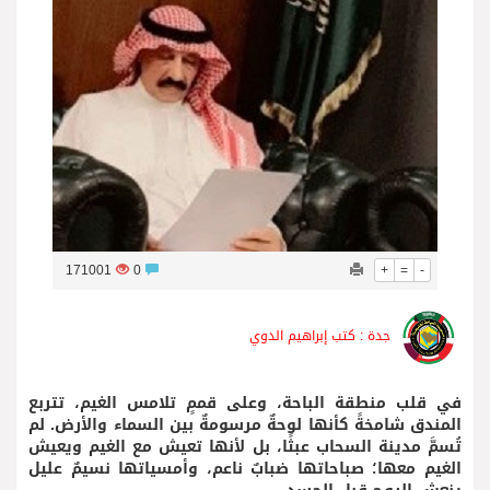
فريق جازو للسباقات يحرز المراكز الثلاثة الأولى في النسخة 75 من رالي فنلندا
171001
0
+
=
-
جدة : كتب إبراهيم الدوي
في قلب منطقة الباحة، وعلى قممٍ تلامس الغيم، تتربع
المندق شامخةً كأنها لوحةٌ مرسومةٌ بين السماء والأرض. لم
تُسمَّ مدينة السحاب عبثًا، بل لأنها تعيش مع الغيم ويعيش
الغيم معها؛ صباحاتها ضبابٌ ناعم، وأمسياتها نسيمٌ عليل