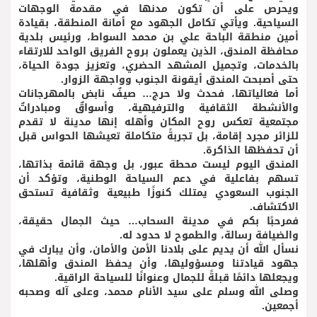
ويحرص على أن تكون مدنها في مقدمة الوجهات
السياحية. ويأتي تكامل الجهود مع أمانة المنطقة، بقيادة
أمين منطقة الباحة علي بن محمد السواط، ورئيس بلدية
محافظة المندق، الذين يعملون بروح الفريق الواحد للارتقاء
بالخدمات، وتجميل المشهد الحضري، وتعزيز جودة الحياة،
حتى أصبحت المندق أيقونة الجنوب وواجهة الزوار.
أما فعالياتها، فحدث ولا حرج… صيفٌ نابض بالمهرجانات
والأنشطة الثقافية والترفيهية، وأسواقٌ ومبادراتٌ
مجتمعية تعكس روح المكان وأهله إنها مدينة لا تقدم
للزائر مجرد إقامة، بل تجربةً متكاملة تعيشها الحواس قبل
أن تحفظها الذاكرة.
المندق اليوم ليست محطة عبور، بل وجهة قائمة بذاتها،
تسهم بفاعلية في دعم السياحة الوطنية، وتؤكد أن
الجنوب السعودي يمتلك كنوزًا طبيعية وثقافية تستحق
الاكتشاف.
فمرحبًا بكم في مدينة السحاب… حيث الجمال حقيقة،
والضيافة رسالة، والطموح لا حدود له.
نسأل الله أن يديم على بلادنا الأمن والأمان، وأن يبارك في
جهود قيادتنا ومسؤوليها، وأن يحفظ المندق وأهلها،
ويجعلها دائمًا قبلةً للجمال وعنوانًا للسياحة الراقية.
وصلى الله وسلم على سيد الأنام محمد، وعلى آله وصحبه
أجمعين.