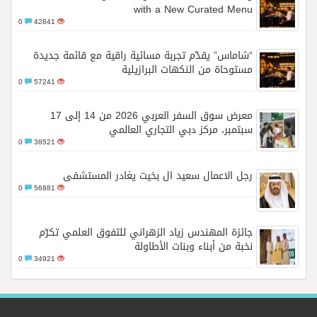
with a New Curated Menu
0
42841
“شاماس” يقدّم تجربة مسائية راقية مع قائمة جديدة
مستوحاة من النكهات البرازيلية
0
57241
معرض سوق السفر العربي 2026 من 14 إلى 17
سبتمبر، مركز دبي التجاري العالمي
0
38521
رجل الاعمال سعيد ال بخيت يغادر المستشفى
0
56881
جائزة المهندس زياد الزهراني للتفوق العلمي تكرّم
نخبة من أبناء وبنات الأطاولة
0
34921