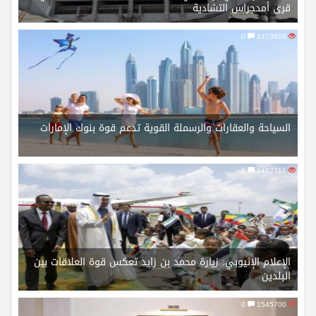
قرى أمدجراس التشادية
0
1473928
السياحة والعقارات والرسملة القوية تدعم قوة بنوك الإمارات
0
1482711
الإعلام الإثيوبي: زيارة محمد بن زايد تعكس قوة العلاقات بين
البلدين
0
1545700