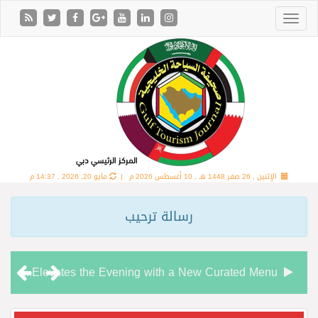
الإثنين , 26 صفر 1448 هـ ,
10 أغسطس 2026 م |
مايو 20, 2026 , 14:37 م
رسالة ترحيب
Chamas Bar & Cigar Lounge Elevates the Evening with a New Curated Menu
“شاماس” يقدّم تجربة مسائية راقية مع قائمة جديدة مستوحاة من النكهات البرازيلية