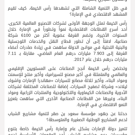
في ظل التنمية الشاملة التي تشهدها رأس الخيمة، كيف تقيم
المشهد الاقتصادي في الإمارة؟
رأس الخيمة تمثل الوجهة الأولى لشركات التصنيع العالمية الكبرى،
أحد أسرع القطاعات الاقتصادية نمواً وتطوراً في الإمارة خلال
السنوات الأخيرة، وتضم الغرفة عضوية أكثر من 6100 شركة
صناعية، لافتاً إلى أن تطور قطاع النقل والخدمات اللوجستية
والبنية التحتية في موانئ الدولة ساهمت في زيادة صادرات أعضاء
الغرفة إلى 7.903 مليارات درهم العام الماضي، مقارنة بـ 7.11
مليارات درهم خلال عام 2017.
وتحتضن رأس الخيمة أنجح الصناعات على المستويين الإقليمي
والعالمي والمتمثلة في أكبر مصنع للسيراميك وأكبر منتج للإسمنت
ومواد البناء، وأكبر ثلاثة مصانع للسيارات «مهاندرا الإمارات واشوك
ليلاند» وشركة تصفيح السيارات، إضافة للصناعات المختلفة لشركات
الأدوية والصناعات الكيماوية والتكنولوجية والمنتجات الزراعية ومواد
البناء، وغيرها من القطاعات الصناعية الأخرى التي ساهمت بتعزيز
النمو الاقتصادي في الإمارة.
حدثنا عن جهود مؤسسة سعود بن صقر لتنمية مشاريع الشباب
لدعم المشاريع الوطنية الصغيرة والمتوسطة؟
تتميز دولة الإمارات بشكل عام وإمارة رأس الخيمة خاصة بتنوع
مؤسسات دعم مشاريع الشباب أحد المقومات الأساسية لدعم