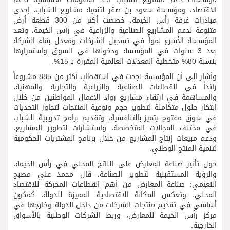
الاقتصاد، ومؤسسة سعود بن صقر لتنمية مشاريع الشباب، إحدى
مبادرات غرفة رأس الخيمة، خصصت أكثر من 300 قطعة أرض
متنوعة لدعم المشاريع الصناعية والزراعية في رأس الخيمة، وتعد
المؤسسة الأسرع نمواً في تسجيل الشركات ومعدل بقاء الشركة
بعد 3 سنوات في المؤسسة ودخولها في السوق واستمرارها
بنسبة 80% متخطية المعدلات العالمية المقررة بـ 15%.
وأشار إلى أن المؤسسة نجحت في استقطاب أكثر من 885 مشروعاً
رائداً في القطاعات الصناعية والزراعية والتجارية والمهنية،
والمساهمة في ارتقاء مشاريع رواد الأعمال المواطنين من خلال
ابتكار حلول متكاملة لتطوير حجم ونوعية المنتجات لتجاوز التحديات
في سوق مفتوح يتميز بالتنافسية، وتقديم برامج تدريبية للشباب
في مختلف المجالات المتخصصة، واستشارات لتطوير المشاريع،
ودعم مبيعات إنتاج المشاريع من خلال برنامج المشتريات الحكومية
لتنمية المنتج الوطني.
حول تأثير صناعة المعارض على الناتج المحلي في رأس الخيمة،
والرؤية المستقبلية لتطوير الصناعة، قال محمد علي مصبح
النعيمي: صناعة المعارض من أهم القطاعات المحركة للاقتصاد
المحلي، وتعكس المكانة الاقتصادية المميزة للدولة، كمكون
أساسي في تقديم منتجات الشركات من داخل الدولة وخارجها في
مركز رأس الخيمة للمعارض، وربط الشركات الوطنية بالأسواق
الخارجية.