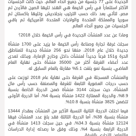
الجديدة على 77 جنسية من جميع أنحاء العالم، حيث كانت الجنسيات
الأكثر استثماراً في رأس الخيمة هي الهند تليها الصين فالأردن ثم
مصر، لتأتي بعد ذلك حسب الترتيب بنجلاديش وتليها باكستان ثم
سوريا والمملكة المتحدة والولايات المتحدة الأمريكية ثم باقي
الجنسيات من جميع أنحاء العالم.
وماذا عن عدد المنشآت الجديدة في رأس الخيمة خلال 2018؟
سجلت غرفة تجارة وصناعة رأس الخيمة ما يزيد على 1700 منشأة
جديدة خلال عام 2018، منها نحو 256 منشأة جديدة للمناطق
الحرة و151 فرعاً جديداً لمنشآت داخل وخارج الإمارة، وبذلك تعدى
عدد أعضاء الغرفة أكثر من 35000 منشأة حتى نهاية العام
الماضي، بنسبة نمو بلغت 5.1% مقارنة بالعام السابق له.
والمنشآت المسجلة في الغرفة حتى نهاية عام 2018 توزعت على
حسب درجات العضوية التابعة للغرفة والمصنفة حسب رأس مال
المنشأة، حيث سجلت 3144 منشأة ضمن الدرجة الخاصة بنسبة
8.9%، والدرجة الممتازة 1422 منشأة بنسبة 4%، أما الدرجة الأولى
تتضمن 3825 منشأة بنسبة 10.8%.
فيما احتلت الدرجة الثانية النسبة الأكبر من المنشآت بمقدار 13444
منشأة بنسبة 38%، أما الدرجة الثالثة فقد بلغ عدد المنشآت فيها
12124 منشأة بنسبة 34.3%، في حين سجلت 1413 منشأة في
الدرجة الرابعة بنسبة 4%، وذلك وفق ما رصدته إدارة الدراسات
والتعاون التجاري بالغرفة.