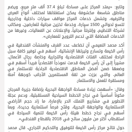
وتابع: «يمتد المركز على مساحة تبلغ 37.4 ألف مترٍ مربعٍ، ويضم
مناطق شاسعة مكشوفة يمكن استغلالها لمختلف أنواع العرض
والترفيه، وتشمل خدمات المركز مواقف سيارات داخلية وخارجية
تتسع لحوالي 1500 سيارة، وخدمة تخزين مجانية للعارضين، ومكاتب
لشركة التنظيم، وإنترنتاً مجانياً، والإعلانات عن الفعاليات، وغيرها من
الخدمات المضافة التي تدعم الترويج للمعارض».
أكد محمد النعيمي أن تضاعف عدد الغرف والمنشآت الفندقية في
رأس الخيمة وتسارع وتيرتها الإنشائية، أسهم في توفير كافة سبل
الراحة لمختلف الفئات الاقتصادية والتجارية وخاصة رجال الأعمال،
مشيراً إلى أن رأس الخيمة قدمت نموذجاً اقتصادياً فريداً أسهم في
وضعها ضمن أفضل المناطق الاقتصادية الجاذبة للاستثمار في
العالم، والتي عززت من ثقة المستثمرين الأجانب كوجهة آمنة
ومستقرة للعمل والاستثمار.
وقال: «أسهمت زيادة مساحة الواجهة البحرية بإضافة جزيرة المرجان
مكوناً أساسياً في نجاح الخطط السياحية المستقبلية، ودعم عجلة
التطوير في مشاريع التملك الحر بالإمارة، ما زاد حجم الأراضي
الاستثمارية والواجهة البحرية، وفَتَح فرصاً استثمارية جديدة، وبما
أسهم في نجاح خطط هيئة رأس الخيمة لتنمية السياحة في
استقطاب أكثر من مليون سائح في 2018 بالقطاع الفندقي».
حول نتائج مركز رأس الخيمة للتوفيق والتحكيم التجاري، قال محمد