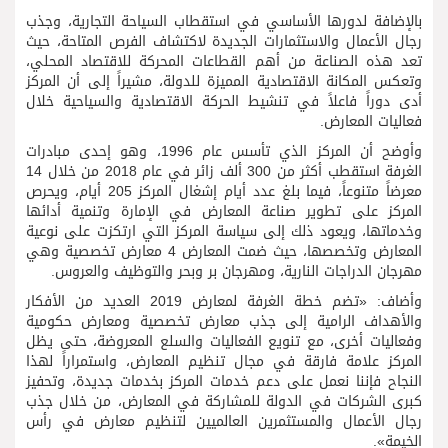
بالإضافة لدورها الأساسي في استقطاب السياحة التجارية، وجذب
رجال الأعمال والاستثمارات الجديدة لاكتشاف الفرص المتاحة، حيث
تعد هذه الصناعة من أهم القطاعات المحركة للاقتصاد المحلي،
وتعكس المكانة الاقتصادية المميزة للدولة، مشيراً إلى أن المركز
أدى دوراً فاعلاً في تنشيط الحركة الاقتصادية والسياحية خلال
فعاليات المعارض.
وأوضح أن المركز الذي تأسس عام 1996، وهو إحدى مبادرات
الغرفة استقطب أكثر من 300 ألف زائر في عام 2018 من خلال 14
معرضاً متنوعاً، فيما بلغ عدد أيام إشغال المركز 205 أيام، ويحرص
المركز على تطوير صناعة المعارض في الإمارة وتنمية أدائها
وخدماتها، ويعود ذلك إلى سياسة المركز التي ارتكزت على نوعية
المعارض وتخصصها، حيث ضمت المعارض 4 معارض تخصصية وهي
مهرجان الدراجات النارية، ومهرجان بر وبحر والتوظيف والعروس.
وأضاف: «تضم خطة الغرفة لمعارض 2019 العديد من الأفكار
والأهداف الرامية إلى جذب معارض تخصصية ومعارض حكومية
وفعاليات أخرى، مع تنويع الفعاليات والسلع المعروضة، حتى يظل
المركز علامة فارقة في مجال تنظيم المعارض، واستمراراً لهذا
النجاح فإننا نعمل على دعم خدمات المركز بخدمات جديدة، وتحفيز
كبرى الشركات في الدولة للمشاركة في المعارض، من خلال جذب
رجال الأعمال والمستثمرين العالميين لتنظيم معارض في رأس
الخيمة».