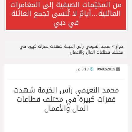
من المخيّمات الصيفية إلى المغامرات
العائلية…أيامٌ لا تُنسى تجمع العائلة
الباحة مدينة سياحية جبلية تجمع بين الطبيعة الخلابة والتراث الثقافي
في دبي
فريق جازو للسباقات يحرز المراكز الثلاثة الأولى في النسخة 75 من رالي فنلندا
حوار
>
محمد النعيمي رأس الخيمة شهدت قفزات كبيرة في
الدكتورة بثينة إحسان.. مسيرة مهنية تجمع بين الخبرة الأكاديمية والمواكبة العالمية في طب الجلدية والتجميل
مختلف قطاعات المال والأعمال
الدكتورة بثينة إحسان.. خبرة متخصصة في الجلدية والتجميل بمركز ابتسامة النجوم بالرياض
09/02/2019
3:10 ص
مجموعة أباريل تحتفي بإطلاق تطبيق آيڤي بالتزامن مع حملة العودة إلى المدارس
محمد النعيمي رأس الخيمة شهدت
قفزات كبيرة في مختلف قطاعات
المزارع السياحية في الباحة تستقبل الزوار وتقدّم لهم مزيجًا من الطبيعة
المال والأعمال
مفاجآت صيف دبي تطلق أول كرنفال للعودة إلى المدارس في بالم جميرا مول