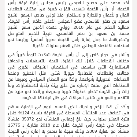
أكد محمد علي مصبح النعيمي رئيس مجلس إدارة غرفة رأس
الخيمة، أن رأس الخيمة شهدت قفزات كبيرة في مختلف قطاعات
المال والأعمال والتجارة والاستثمار، منذ تولي صاحب السمو الشيخ
سعود بن صقر القاسمي عضو المجلس الأعلى حاكم رأس الخيمة،
مقاليد الحكم في عام 2010، وولي عهده الأمين سمو الشيخ
محمد بن سعود بن صقر القاسمي، نتيجة للدعم المتواصل
وتحفيزهما، ما جعل إمارة رأس الخيمة محوراً أساسياً ورئيساً نحو
استدامة الاقتصاد الوطني خلال العشر سنوات الأخيرة.
وأشار في حوار خاص إلى أن رأس الخيمة شهدت تنوعاً كبيراً في
مختلف القطاعات خلال تلك الفترة، نتيجة للتسهيلات والحوافز
الاستثمارية التي ساهمت في استقطاب الشركات الكبرى في
مجالات وقطاعات اقتصادية حيوية شتى، مثل التصنيع ومنها
الصناعات التحويلية بأنواعها، وكذا نمو القطاع السياحي وغيرها من
القطاعات التي مكنت الإمارة من خلق بيئة جاذبة للاستثمارات، وما
زالت رأس الخيمة تخطو خطوات كبيرة وسريعة ورائدة نحو مزيد من
التقدم والنمو في شتى المجالات في ظل قيادتها الحكيمة.
وأكد أن هذا الزخم والحراك الذي نلمسه اليوم في الإمارة ساهم
في تضاعف عدد المنشآت المسجلة في الغرفة بنسبة 124% خلال
فترة العشر سنوات، حيث بلغ إجمالي المنشآت نحو 35372 منشأة
مسجلة في غرفة رأس الخيمة خلال عام 2018 مقارنة بـ 15775
منشأة مع نهاية 2009، وذلك نتيجة ما تتمتع به إمارة رأس الخيمة