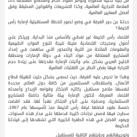
من بنية تحتية متطورة وتوافر المواد الخام والمصانع العملاقة ذات
العلامة التجارية العالمية، وكذا التشريعات والقوانين المطبقة وفق
أفضل المعايير العالمية.
حدثنا عن دور الغرفة في وضع تصور للخطة المستقبلية لإمارة رأس
الخيمة؟
اقتصاد رأس الخيمة غير نفطي بالأساس منذ البداية، ويرتكز على
أصول ومخرجات اقتصادية متينة نتيجة لتنوع الموارد الطبيعية
والمقومات المتاحة من التربة والصخور التي ساهمت في إمداد
المشاريع العملاقة من مواد البناء في دولة الإمارات ومنطقة
الخليج العربي بشكل عام، وأثبتت الإمارة مقدرتها على زيادة حجم
التجارة فيها بغض النظر عن التقلبات العالمية.
وهذا ما تحرص عليه الغرفة، حيث تسعى بشكل حثيث لتهيئة قطاع
الأعمال، واستقطاب المستثمرين من كافة دول العالم، محددة
لنفسها ملامح مستقبل ركائزه الابتكار وقوامه الإبداع وأعمدته
اقتصاد المعرفة، لتكون الإمارة بيئة مثالية حاضنة للمشاريع
الاستثمارية، ومحفزة على اتباع الابتكار نهجاً لها، فقد انقضت
خمسة عقود قضتها غرفة رأس الخيمة منذ تأسيسها عام 1967،
سطرت فيها قصص نجاحات كثيرة قدمتها على مدار هذه السنوات،
ويعود الفضل في هذه الطفرة الكبيرة التي تشهدها إلى قيادتنا
الحكيمة
وتوجيهاتهم ورؤيتهم الثاقبة للمستقبل.