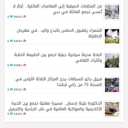
من المخيّمات الصيفية إلى المغامرات العائلية…أيامٌ لا
تُنسى تجمع العائلة في دبي
0
46441
الشعراء يلهبون الحماس بالبدع والرد.. في مهرجان
الاطاولة
0
44641
الباحة مدينة سياحية جبلية تجمع بين الطبيعة الخلابة
والتراث الثقافي
0
65881
فريق جازو للسباقات يحرز المراكز الثلاثة الأولى في
النسخة 75 من رالي فنلندا
0
29521
الدكتورة بثينة إحسان.. مسيرة مهنية تجمع بين الخبرة
الأكاديمية والمواكبة العالمية في طب الجلدية والتجميل
0
23401