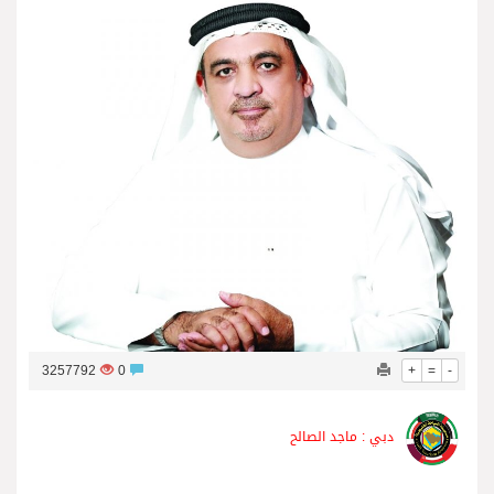
إطلالة شعت وجهة سياحية جديدة وإبهار ساحر على بحر العرب والطبيعة الخلابة في ظفار
3257792
0
+
=
-
دبي : ماجد الصالح