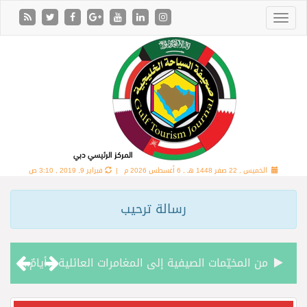
الخميس , 22 صفر 1448 هـ ,
6 أغسطس 2026 م |
فبراير 9, 2019 , 3:10 ص
رسالة ترحيب
من المخيّمات الصيفية إلى المغامرات العائلية…أيامٌ لا تُنسى تجمع العائلة في دبي
الشعراء يلهبون الحماس بالبدع والرد.. في مهرجان الاطاولة