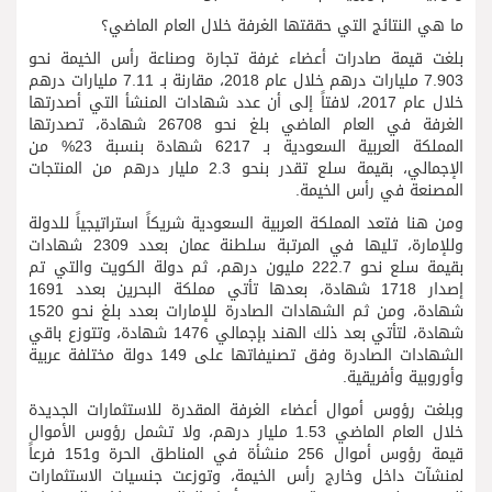
ما هي النتائج التي حققتها الغرفة خلال العام الماضي؟
بلغت قيمة صادرات أعضاء غرفة تجارة وصناعة رأس الخيمة نحو
7.903 مليارات درهم خلال عام 2018، مقارنة بـ 7.11 مليارات درهم
خلال عام 2017، لافتاً إلى أن عدد شهادات المنشأ التي أصدرتها
الغرفة في العام الماضي بلغ نحو 26708 شهادة، تصدرتها
المملكة العربية السعودية بـ 6217 شهادة بنسبة 23% من
الإجمالي، بقيمة سلع تقدر بنحو 2.3 مليار درهم من المنتجات
المصنعة في رأس الخيمة.
ومن هنا فتعد المملكة العربية السعودية شريكاً استراتيجياً للدولة
وللإمارة، تليها في المرتبة سلطنة عمان بعدد 2309 شهادات
بقيمة سلع نحو 222.7 مليون درهم، ثم دولة الكويت والتي تم
إصدار 1718 شهادة، بعدها تأتي مملكة البحرين بعدد 1691
شهادة، ومن ثم الشهادات الصادرة للإمارات بعدد بلغ نحو 1520
شهادة، لتأتي بعد ذلك الهند بإجمالي 1476 شهادة، وتتوزع باقي
الشهادات الصادرة وفق تصنيفاتها على 149 دولة مختلفة عربية
وأوروبية وأفريقية.
وبلغت رؤوس أموال أعضاء الغرفة المقدرة للاستثمارات الجديدة
خلال العام الماضي 1.53 مليار درهم، ولا تشمل رؤوس الأموال
قيمة رؤوس أموال 256 منشأة في المناطق الحرة و151 فرعاً
لمنشآت داخل وخارج رأس الخيمة، وتوزعت جنسيات الاستثمارات