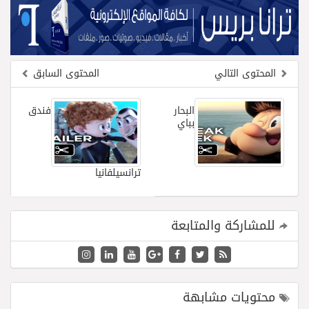
فريق جازو للسباقات يحرز المراكز الثلاثة الأولى في النسخة 75 من رالي فنلندا
المحتوى التالي
المحتوى السابق
البحار
فندق
بباي
ترانسيلفانيا
للمشاركة والمتابعة
محتويات مشابهة