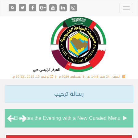
السبت , 24 صفر 1448 هـ ,
8 أغسطس 2026 م |
نوفمبر 15, 2015 , 19:53 م
رسالة ترحيب
Chamas Bar & Cigar Lounge Elevates the Evening with a New Curated Menu
“شاماس” يقدّم تجربة مسائية راقية مع قائمة جديدة مستوحاة من النكهات البرازيلية