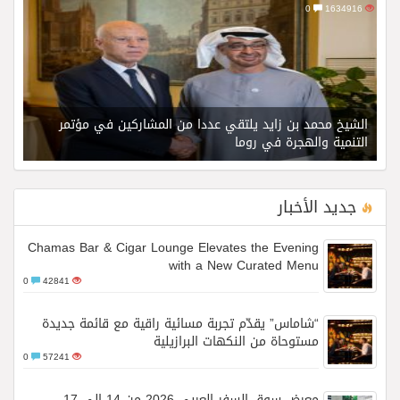
0
1634916
الشيخ محمد بن زايد يلتقي عددا من المشاركين في مؤتمر
التنمية والهجرة في روما
جديد الأخبار
Chamas Bar & Cigar Lounge Elevates the Evening
with a New Curated Menu
0
42841
“شاماس” يقدّم تجربة مسائية راقية مع قائمة جديدة
مستوحاة من النكهات البرازيلية
0
57241
معرض سوق السفر العربي 2026 من 14 إلى 17