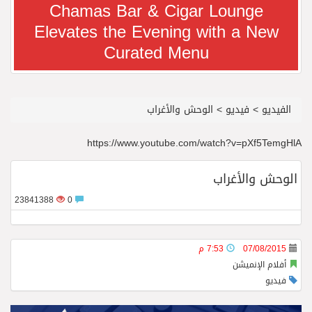
Chamas Bar & Cigar Lounge
Elevates the Evening with a New
معرض سوق السفر العربي 2026 من 14 إلى 17 سبتمبر، مركز دبي التجاري العالمي
Curated Menu
رجل الاعمال سعيد ال بخيت يغادر المستشفى
الفيديو
>
فيديو
>
الوحش والأغراب
جائزة المهندس زياد الزهراني للتفوق العلمي تكرّم نخبة من أبناء وبنات الأطاولة
https://www.youtube.com/watch?v=pXf5TemgHlA
محمد يوسف ناغي للسيارات تطلق هيونداي فينيو الجديدة كلياً في جدة بارك
الوحش والأغراب
23841388
0
من المخيّمات الصيفية إلى المغامرات العائلية…أيامٌ لا تُنسى تجمع العائلة في دبي
الشعراء يلهبون الحماس بالبدع والرد.. في مهرجان الاطاولة
07/08/2015
7:53 م
أفلام الإنميشن
فيديو
الباحة مدينة سياحية جبلية تجمع بين الطبيعة الخلابة والتراث الثقافي