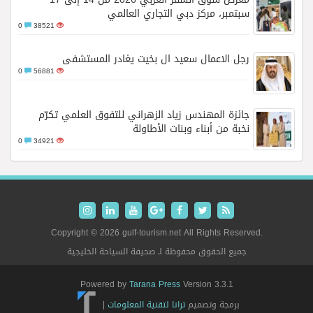
سبتمبر، مركز دبي التجاري العالمي
0
38521
رجل الاعمال سعيد ال بخيت يغادر المستشفى
0
56881
جائزة المهندس زياد الزهراني للتفوق العلمي تكرّم
نخبة من أبناء وبنات الأطاولة
0
34921
Copyright © 2026 gulf-tourism.net All Rights Reserved.
جميع الحقوق محفوظة لـ صحيفة السياحة الخليجية
Powered by
Tarana Press
Version 3.3.1
برمجة وتصميم
ترانا لتقنية المعلومات
|