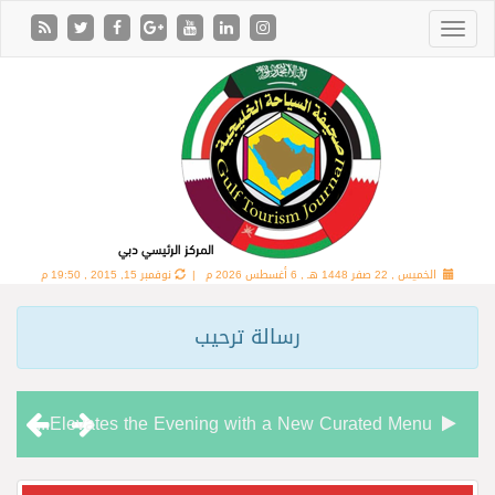
الخميس , 22 صفر 1448 هـ ,
6 أغسطس 2026 م |
نوفمبر 15, 2015 , 19:50 م
رسالة ترحيب
Chamas Bar & Cigar Lounge Elevates the Evening with a New Curated Menu
“شاماس” يقدّم تجربة مسائية راقية مع قائمة جديدة مستوحاة من النكهات البرازيلية