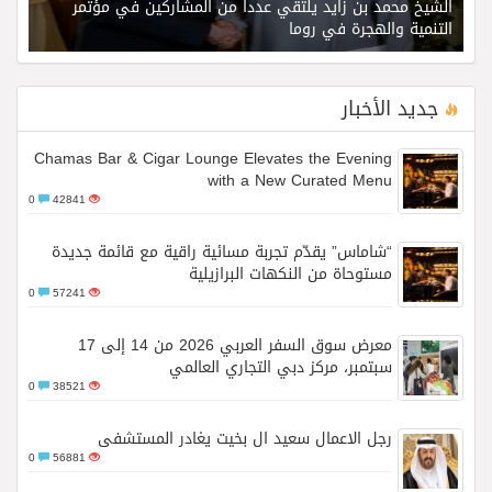
الشيخ محمد بن زايد يلتقي عددا من المشاركين في مؤتمر
التنمية والهجرة في روما
جديد الأخبار
Chamas Bar & Cigar Lounge Elevates the Evening
with a New Curated Menu
0
42841
“شاماس” يقدّم تجربة مسائية راقية مع قائمة جديدة
مستوحاة من النكهات البرازيلية
0
57241
معرض سوق السفر العربي 2026 من 14 إلى 17
سبتمبر، مركز دبي التجاري العالمي
0
38521
رجل الاعمال سعيد ال بخيت يغادر المستشفى
0
56881