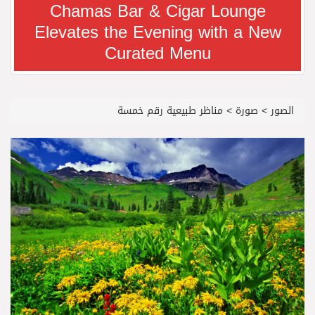
Chamas Bar & Cigar Lounge
Elevates the Evening with a New
معرض سوق السفر العربي 2026 من 14 إلى 17 سبتمبر، مركز دبي التجاري العالمي
Curated Menu
رجل الاعمال سعيد ال بخيت يغادر المستشفى
الصور
>
صورة
>
مناظر طبيعية رقم خمسة
جائزة المهندس زياد الزهراني للتفوق العلمي تكرّم نخبة من أبناء وبنات الأطاولة
محمد يوسف ناغي للسيارات تطلق هيونداي فينيو الجديدة كلياً في جدة بارك
من المخيّمات الصيفية إلى المغامرات العائلية…أيامٌ لا تُنسى تجمع العائلة في دبي
الشعراء يلهبون الحماس بالبدع والرد.. في مهرجان الاطاولة
الباحة مدينة سياحية جبلية تجمع بين الطبيعة الخلابة والتراث الثقافي