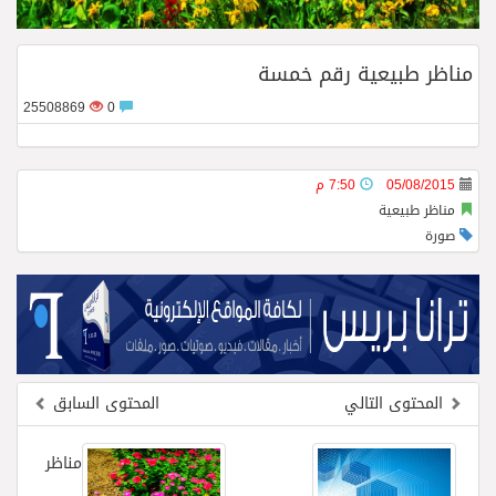
فريق جازو للسباقات يحرز المراكز الثلاثة الأولى في النسخة 75 من رالي فنلندا
مناظر طبيعية رقم خمسة
25508869
0
05/08/2015
7:50 م
مناظر طبيعية
صورة
المحتوى التالي
المحتوى السابق
مناظر