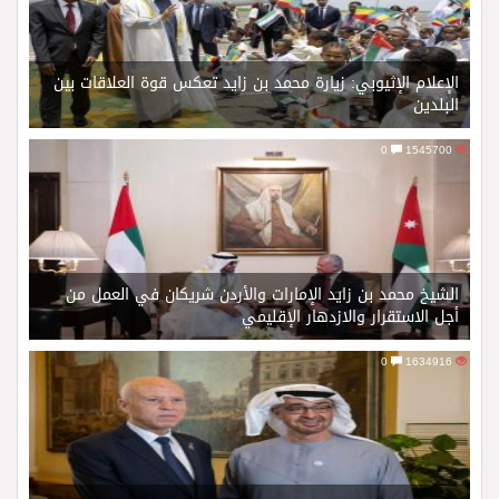
الإعلام الإثيوبي: زيارة محمد بن زايد تعكس قوة العلاقات بين
البلدين
0
1545700
الشيخ محمد بن زايد الإمارات والأردن شريكان في العمل من
أجل الاستقرار والازدهار الإقليمي
0
1634916