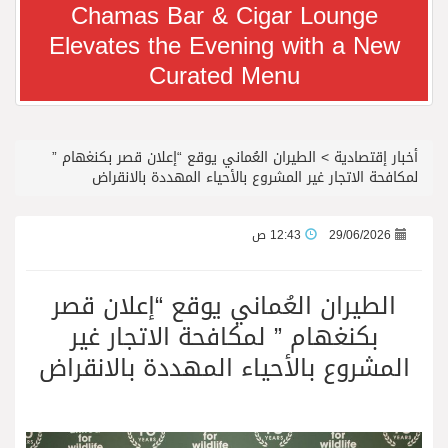
Chamas Bar & Cigar Lounge
Elevates the Evening with a New
معرض سوق السفر العربي 2026 من 14 إلى 17 سبتمبر، مركز دبي التجاري العالمي
Curated Menu
رجل الاعمال سعيد ال بخيت يغادر المستشفى
أخبار إقتصادية
>
الطيران العُماني يوقع “إعلان قصر بكنغهام ”
جائزة المهندس زياد الزهراني للتفوق العلمي تكرّم نخبة من أبناء وبنات الأطاولة
لمكافحة الاتجار غير المشروع بالأحياء المهددة بالانقراض
محمد يوسف ناغي للسيارات تطلق هيونداي فينيو الجديدة كلياً في جدة بارك
29/06/2026
12:43 ص
من المخيّمات الصيفية إلى المغامرات العائلية…أيامٌ لا تُنسى تجمع العائلة في دبي
الطيران العُماني يوقع “إعلان قصر
بكنغهام ” لمكافحة الاتجار غير
الشعراء يلهبون الحماس بالبدع والرد.. في مهرجان الاطاولة
المشروع بالأحياء المهددة بالانقراض
الباحة مدينة سياحية جبلية تجمع بين الطبيعة الخلابة والتراث الثقافي