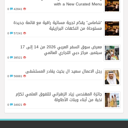
with a New Curated Menu
0
42841
“شاماس” يقدّم تجربة مسائية راقية مع قائمة جديدة
مستوحاة من النكهات البرازيلية
0
57241
معرض سوق السفر العربي 2026 من 14 إلى 17
سبتمبر، مركز دبي التجاري العالمي
0
38521
رجل الاعمال سعيد ال بخيت يغادر المستشفى
0
56881
جائزة المهندس زياد الزهراني للتفوق العلمي تكرّم
نخبة من أبناء وبنات الأطاولة
0
34921