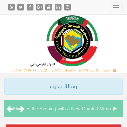
الخميس , 22 صفر 1448 هـ ,
6 أغسطس 2026 م |
يونيو 29, 2026 , 0:43 ص
رسالة ترحيب
Chamas Bar & Cigar Lounge Elevates the Evening with a New Curated Menu
“شاماس” يقدّم تجربة مسائية راقية مع قائمة جديدة مستوحاة من النكهات البرازيلية