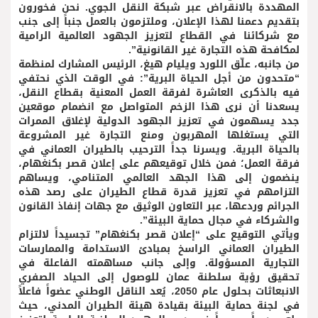
المهددة بالانقراض عبر شبكة النقل الجوي. نحن فخورون
بتقديم دعمنا لهذا الإعلان، وملتزمون بالعمل جنباً إلى جنب
مع شركائنا في القطاع لتعزيز الجهود العالمية الرامية
لمكافحة هذه التجارة غير القانونية”.
من جانبه، علّق اللورد ويليام هيغ، الرئيس المشارك لمنظمة
“متحدون من أجل الحياة البرية”: في الوقت الذي نحتفي
فيه بالذكرى العاشرة لفرقة العمل المعنية بقطاع النقل،
يسعدنا أن نرى هذا الزخم المتواصل مع انضمام موقعين
جدد يسهمون في تعزيز الجهود الدولية لإغلاق الممرات
التي يستغلها المهربون ومنع التجارة غير المشروعة
بالحياة البرية. ويسرنا جداً الترحيب بالطيران العماني في
فرقة العمل؛ فمن خلال توقيعهم على إعلان قصر بكنغهام،
ينضمون إلى هذا الجهد العالمي المتنامي، ويساهم
التزامهم في تعزيز قدرة قطاع الطيران على رصد هذه
الجرائم وردعها، عبر التعاون الوثيق مع جهات إنفاذ القانون
والشركاء في مجال حماية البيئة”.
ويأتي التوقيع على “إعلان قصر بكنغهام” تجسيداً لالتزام
الطيران العماني الراسخ بمبادئ الاستدامة والممارسات
التجارية المسؤولة. وإلى جانب مساهمته الفاعلة في
تحقيق رؤية سلطنة عمان للوصول إلى الحياد الصفري
الانبعاثات بحلول عام 2050، يُعد الناقل الوطني عضواً فاعلاً
في لجنة حماية البيئة بقيادة هيئة الطيران المدني، حيث