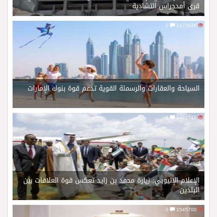
قرى أمدجراس التشادية
0
1473928
السياحة والعقارات والرسملة القوية تدعم قوة بنوك الإمارات
0
1482711
الإعلام الإثيوبي: زيارة محمد بن زايد تعكس قوة العلاقات بين
البلدين
0
1545700