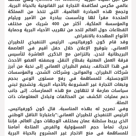
عالمي مكرس لمكافحة التجارة غير القانونية بالحياة البرية.
وتجمع هذه المبادرة العالمية، التي تتخذ من المملكة
المتحدة مقراً لها وتأسست ببادرة من الأمير ويليام
والمؤسسة الملكية، أكثر من 400 شريك من مختلف
القطاعات حول العالم للحد من تهريب الأحياء البرية وحماية
الأنواع المهددة بالانقراض.
وقد قام كون كورفياتيس، الرئيس التنفيذي للطيران
العماني، بتوقيع الإعلان خلال حفل أقيم في العاصمة
البريطانية لندن، بالتزامن مع الذكرى العاشرة لتأسيس
فرقة العمل المعنية بقطاع النقل. وبصفته العضو الأحدث
في هذا التحالف، ينضم الطيران العماني إلى نخبة من أبرز
شركات الطيران، والموانئ، وشركات الشحن، والمؤسسات
اللوجستية، للمساهمة في رفع مستوى الوعي بحجم
وتبعات التجارة غير المشروعة بالأحياء البرية، وتشجيع تبني
سياسات صارمة لا تتهاون مع هذه الممارسات، إلى جانب
دعم عمليات الكشف عن المخالفات وتبادل المعلومات ذات
الصلة.
وفي تصريح له بهذه المناسبة، قال كون كورفياتيس،
الرئيس التنفيذي للطيران العماني:”باعتبارنا الناقل الوطني
الذي يربط سلطنة عمان بمختلف الوجهات حول العالم، فإننا
ندرك تماماً حجم المسؤولية والفرص المتاحة أمامنا
للمساهمة في منع الاتجار غير المشروع بالحياة البرية