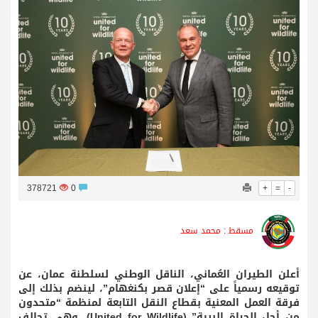
فريق جازو للسباقات يحرز المراكز الثلاثة الأولى في النسخة 75 من رالي فنلندا
378721
0
+
=
-
مسقط : محمد سعد
أعلن الطيران العُماني، الناقل الوطني لسلطنة عمان، عن
توقيعه رسمياً على “إعلان قصر بكنغهام”، لينضم بذلك إلى
فرقة العمل المعنية بقطاع النقل التابعة لمنظمة “متحدون
من أجل الحياة البرية” (United for Wildlife)، وهي تحالف