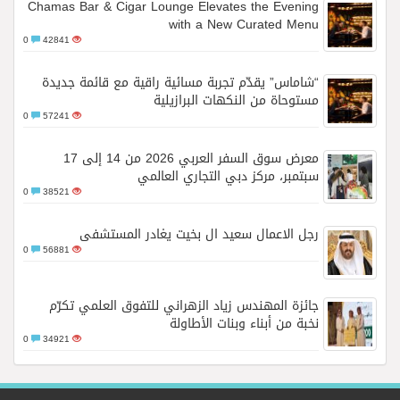
Chamas Bar & Cigar Lounge Elevates the Evening
with a New Curated Menu
0
42841
“شاماس” يقدّم تجربة مسائية راقية مع قائمة جديدة
مستوحاة من النكهات البرازيلية
0
57241
معرض سوق السفر العربي 2026 من 14 إلى 17
سبتمبر، مركز دبي التجاري العالمي
0
38521
رجل الاعمال سعيد ال بخيت يغادر المستشفى
0
56881
جائزة المهندس زياد الزهراني للتفوق العلمي تكرّم
نخبة من أبناء وبنات الأطاولة
0
34921