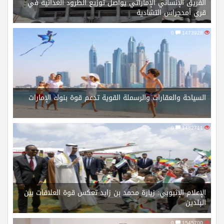
الفريق الإنساني الإماراتي يواصل توزيع الطرود الغذائية في
قرى أمدجراس التشادية
0
1473928
السياحة والعقارات والرسملة القوية تدعم قوة بنوك الإمارات
0
1482711
الإعلام الإثيوبي: زيارة محمد بن زايد تعكس قوة العلاقات بين
البلدين
0
1545700