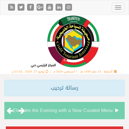
الجمعة , 23 صفر 1448 هـ ,
7 أغسطس 2026 م |
يونيو 27, 2026 , 21:52 م
رسالة ترحيب
Chamas Bar & Cigar Lounge Elevates the Evening with a New Curated Menu
“شاماس” يقدّم تجربة مسائية راقية مع قائمة جديدة مستوحاة من النكهات البرازيلية