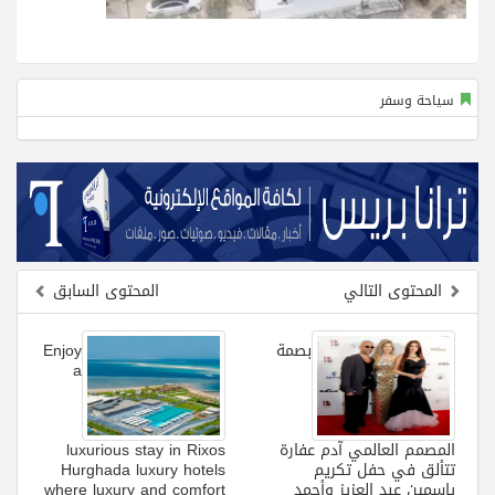
سياحة وسفر
المحتوى التالي
المحتوى السابق
بصمة
Enjoy
a
المصمم العالمي آدم عفارة
luxurious stay in Rixos
تتألق في حفل تكريم
Hurghada luxury hotels
ياسمين عبد العزيز وأحمد
where luxury and comfort