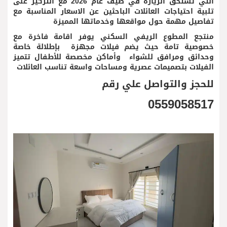
التي تستحق الزيارة في صيف عام 2026 مع التركيز على
تلبية احتياجات العائلات الباحثين عن الاسعار المناسبة مع
تفاصيل مهمة حول مواقعها وخدماتها المميزة
منتجع المطوع الريفي السكني يوفر اقامة فاخرة مع
خصوصية تامة حيث يضم فيلات مجهزة بإطلالة خاصة
وحدائق ومرافق للشواء وأماكن مخصصة للأطفال تتميز
الفيلات بتصميمات عصرية ومساحات واسعة تناسب العائلات
للحجز والتواصل علي رقم
0559058517