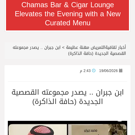
Chamas Bar & Cigar Lounge
Elevates the Evening with a New
معرض سوق السفر العربي 2026 من 14 إلى 17 سبتمبر، مركز دبي التجاري العالمي
Curated Menu
رجل الاعمال سعيد ال بخيت يغادر المستشفى
أخبار ثقافيةالتمريض مهنة عظيمة
>
ابن جبران .. يصدر مجموعته
جائزة المهندس زياد الزهراني للتفوق العلمي تكرّم نخبة من أبناء وبنات الأطاولة
القصصية الجديدة (حافة الذاكرة)
محمد يوسف ناغي للسيارات تطلق هيونداي فينيو الجديدة كلياً في جدة بارك
19/06/2026
2:43 م
من المخيّمات الصيفية إلى المغامرات العائلية…أيامٌ لا تُنسى تجمع العائلة في دبي
ابن جبران .. يصدر مجموعته القصصية
الجديدة (حافة الذاكرة)
الشعراء يلهبون الحماس بالبدع والرد.. في مهرجان الاطاولة
الباحة مدينة سياحية جبلية تجمع بين الطبيعة الخلابة والتراث الثقافي