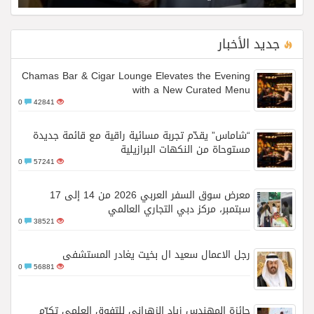
جديد الأخبار
Chamas Bar & Cigar Lounge Elevates the Evening
with a New Curated Menu
0
42841
“شاماس” يقدّم تجربة مسائية راقية مع قائمة جديدة
مستوحاة من النكهات البرازيلية
0
57241
معرض سوق السفر العربي 2026 من 14 إلى 17
سبتمبر، مركز دبي التجاري العالمي
0
38521
رجل الاعمال سعيد ال بخيت يغادر المستشفى
0
56881
جائزة المهندس زياد الزهراني للتفوق العلمي تكرّم