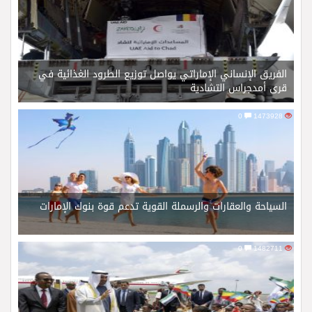
الفريق الإنساني الإماراتي يواصل توزيع الطرود الغذائية في
قرى أمدجراس التشادية
0
1473928
السياحة والعقارات والرسملة القوية تدعم قوة بنوك الإمارات
0
1482711