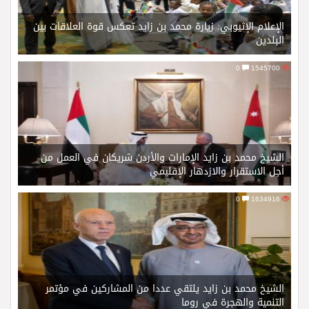
الإعلام الإثيوبي: زيارة محمد بن زايد تعكس قوة العلاقات بين
البلدين
0
1545700
الشيخ محمد بن زايد الإمارات والأردن شريكان في العمل من
أجل الاستقرار والازدهار الإقليمي
0
1634916
الشيخ محمد بن زايد يلتقي عددا من المشاركين في مؤتمر
التنمية والهجرة في روما