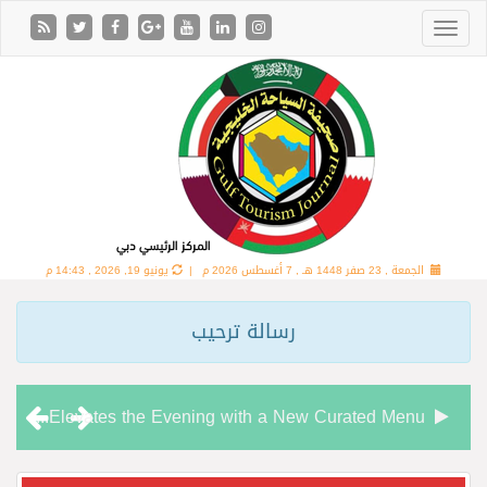
الجمعة , 23 صفر 1448 هـ ,
7 أغسطس 2026 م |
يونيو 19, 2026 , 14:43 م
رسالة ترحيب
Chamas Bar & Cigar Lounge Elevates the Evening with a New Curated Menu
“شاماس” يقدّم تجربة مسائية راقية مع قائمة جديدة مستوحاة من النكهات البرازيلية