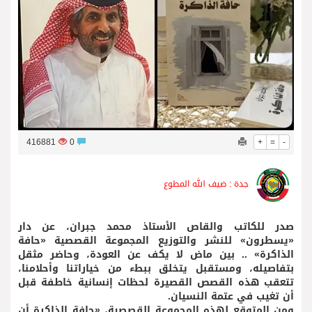
فريق جازو للسباقات يحرز المراكز الثلاثة الأولى في النسخة 75 من رالي فنلندا
416881
0
+
=
-
جدة : ضيف الله المطوع
صدر للكاتب والقاص الأستاذ محمد جبران، عن دار
«يسطرون» للنشر والتوزيع المجموعة القصصية «حافة
الذاكرة» .. بين ماض لا يكف عن العودة، وحاضر مثقل
بتفاصيله، ومستقبل يتخلق ببطء من خياراتنا وأحلامنا،
تتعقب هذه القصص القصيرة لحظات إنسانية خاطفة قبل
أن تغيب في عتمة النسيان.
ومن المتوقع لهذه المجموعة القصصية، «حافة الذاكرة أن