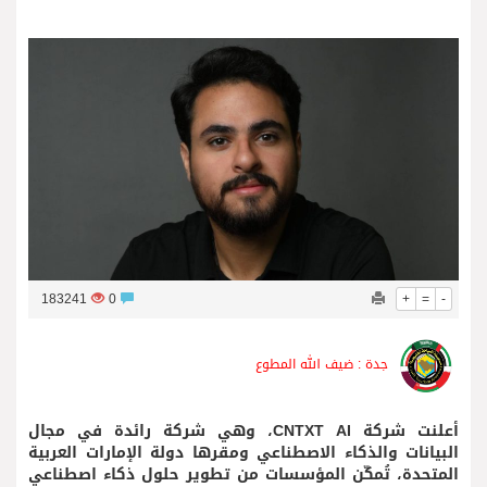
فريق جازو للسباقات يحرز المراكز الثلاثة الأولى في النسخة 75 من رالي فنلندا
183241
0
+
=
-
جدة : ضيف الله المطوع
أعلنت شركة CNTXT AI، وهي شركة رائدة في مجال
البيانات والذكاء الاصطناعي ومقرها دولة الإمارات العربية
المتحدة، تُمكّن المؤسسات من تطوير حلول ذكاء اصطناعي