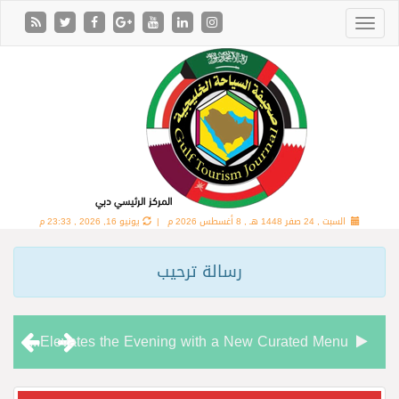
السبت , 24 صفر 1448 هـ ,
8 أغسطس 2026 م |
يونيو 16, 2026 , 23:33 م
رسالة ترحيب
Chamas Bar & Cigar Lounge Elevates the Evening with a New Curated Menu
“شاماس” يقدّم تجربة مسائية راقية مع قائمة جديدة مستوحاة من النكهات البرازيلية