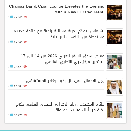
Chamas Bar & Cigar Lounge Elevates the Evening
with a New Curated Menu
0
42841
“شاماس” يقدّم تجربة مسائية راقية مع قائمة جديدة
مستوحاة من النكهات البرازيلية
0
57241
معرض سوق السفر العربي 2026 من 14 إلى 17
سبتمبر، مركز دبي التجاري العالمي
0
38521
رجل الاعمال سعيد ال بخيت يغادر المستشفى
0
56881
جائزة المهندس زياد الزهراني للتفوق العلمي تكرّم
نخبة من أبناء وبنات الأطاولة
0
34921