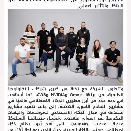
بما يعزز دوره المحوري في بناء منظومة عالمية قائمة على
الابتكار والتأثير العملي.
وتتعاون الشركة مع نخبة من كبرى شركات التكنولوجيا
العالمية، من بينها Oracle وNVIDIA وAWS، كما أسهمت
في دعم عدد من أبرز مطوري الذكاء الاصطناعي عالميًا في
مشاريع النماذج اللغوية الضخمة، إلى جانب تنفيذ مشاريع
متقدمة في مجال الذكاء الاصطناعي للمؤسسات والجهات
الحكومية عبر أسواق متعددة. وتشمل منتجاتها المملوكة
منصة “منصت” (Munsit)، التي تُعد أدق نظام ذكاء
اصطناعي صوتي باللغة العربية، حيث قامت بمعالجة أكثر من