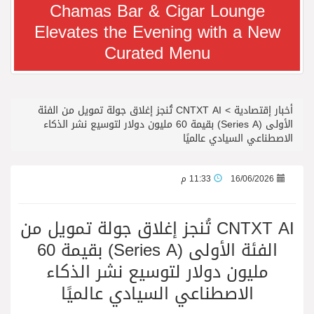
Chamas Bar & Cigar Lounge
Elevates the Evening with a New
معرض سوق السفر العربي 2026 من 14 إلى 17 سبتمبر، مركز دبي التجاري العالمي
Curated Menu
رجل الاعمال سعيد ال بخيت يغادر المستشفى
أخبار إقتصادية
>
CNTXT AI تُنجز إغلاق جولة تمويل من الفئة
جائزة المهندس زياد الزهراني للتفوق العلمي تكرّم نخبة من أبناء وبنات الأطاولة
الأولى (Series A) بقيمة 60 مليون دولار لتوسيع نشر الذكاء
الاصطناعي السيادي عالميًا
محمد يوسف ناغي للسيارات تطلق هيونداي فينيو الجديدة كلياً في جدة بارك
16/06/2026
11:33 م
من المخيّمات الصيفية إلى المغامرات العائلية…أيامٌ لا تُنسى تجمع العائلة في دبي
CNTXT AI تُنجز إغلاق جولة تمويل من
الفئة الأولى (Series A) بقيمة 60
الشعراء يلهبون الحماس بالبدع والرد.. في مهرجان الاطاولة
مليون دولار لتوسيع نشر الذكاء
الاصطناعي السيادي عالميًا
الباحة مدينة سياحية جبلية تجمع بين الطبيعة الخلابة والتراث الثقافي