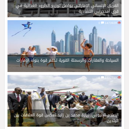
الفريق الإنساني الإماراتي يواصل توزيع الطرود الغذائية في
قرى أمدجراس التشادية
0
1473928
السياحة والعقارات والرسملة القوية تدعم قوة بنوك الإمارات
0
1482711
الإعلام الإثيوبي: زيارة محمد بن زايد تعكس قوة العلاقات بين
البلدين