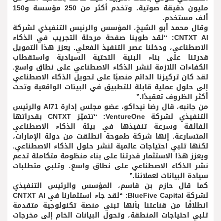
مليون دقيقة صوتية، وتخدم أكثر من 250 مؤسسة و150
ألف مستخدم.
وقال محمد أبو الشيخ، المؤسس والرئيس التنفيذي لشركة
CNTXT AI: “لقد طوينا صفحة مرحلة التجريب في الذكاء
الاصطناعي، ودخلنا عصر التنفيذ الفعلي. يعزز هذا التمويل
قدرتنا على بناء البنية التحتية السيادية واستقطاب
الكفاءات اللازمة لنشر الذكاء الاصطناعي على نطاق واسع.
لقد كان تركيزنا الدائم منصبًا على تحويل الذكاء الاصطناعي
إلى حلول عملية قابلة للتطبيق في البيئات الواقعية وتحت
أكثر الظروف تعقيدًا.”
من جانبه، قال رضا نيداكو، عضو مجلس إدارة AI71 والرئيس
التنفيذي لشركة VentureOne: “تتميّز CNTXT بقدراتها
الفائقة وسرعة تنفيذها في بيئة الذكاء الاصطناعي
المتسارعة. إنها شركة طموحة انطلقت من دولة الإمارات،
لكنها تلبي احتياجات عالمية لنشر حلول الذكاء الاصطناعي.
ويعزز هذا الاستثمار قدرتنا على بناء منظومة متكاملة تدعم
نشر الذكاء الاصطناعي على نطاق واسع، وتلبي متطلبات
سيادة البيانات لعملائنا.”
كما قال حازم بن قاسم، المؤسس والرئيس التنفيذي
لشركة BlueFive Capital: “لقد جاء استثمارنا في CNTXT AI
انطلاقًا من قناعتنا بأنها تبني منصة تكنولوجية متقدمة
تلبي احتياجات المنطقة، وتحول البيانات الخام إلى مخرجات