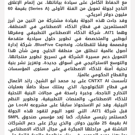
مع الحفاظ الكامل على سيادة بياناتها، عن إتمام الإغلاق
الناجح لجولة تمويل من الفئة الأولى (Series A) بقيمة 60
مليون دولار أمريكي.
وقد جاءت هذه الجولة بقيادة مشتركة من اثنين من أبرز
المستثمرين في قطاع الذكاء الاصطناعي في المنطقة،
وهما AI71، شركة الذكاء الاصطناعي التطبيقي ومقرها
أبوظبي والمتخصصة في تطوير حلول سيادية متقدمة
ومُصممة وفقًا للقطاعات، وBlueFive Capital، شركة إدارة
أصول عالمية تنطلق من منطقة الخليج. ومن شأن هذا
التمويل دعم مسيرة الشركة في تسريع تطوير منتجاتها،
والتوسع الاستراتيجي في أسواق جديدة، وتعزيز نشر بنية
تحتية آمنة للذكاء الاصطناعي على مستوى المؤسسات
والقطاع الحكومي عالميًا.
تأسست CNTXT AI على يد محمد أبو الشيخ، رائد الأعمال
في قطاع التكنولوجيا، الذي يمتلك سجلًا حافلًا بعمليات
التخارج الناجحة، وخبرة راسخة في مجالات البنية التحتية
للذكاء الاصطناعي، والمنصات التطبيقية، وتطوير النظم
البيئية. وقد تم الاستحواذ سابقًا على مشروعه LocAI من
قبل شركة AI71، التي تعود اليوم لتقود هذه الجولة
كمستثمر رئيسي مشارك. كما يُعد مؤسس صندوق SMPL
AI بقيمة 25 ملايين دولار، والذي يركز على دعم الشركات
الناشئة في مراحلها المبكرة في مجال الذكاء الاصطناعي،