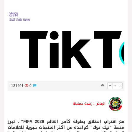
فريق جازو للسباقات يحرز المراكز الثلاثة الأولى في النسخة 75 من رالي فنلندا
131401
0
+
=
-
الرياض : زبيدة حمادنة
مع اقتراب انطلاق بطولة كأس العالم FIFA 2026™️، تبرز
منصة “تيك توك” كواحدة من أكثر المنصات حيوية للعلامات