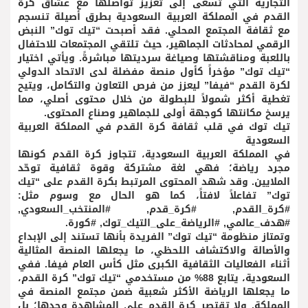
التجارية التي تسعى إلى تعزيز تواصلها مع عشاق كرة
القدم في المملكة العربية السعودية بطرق أصيلة تنسجم
مع ثقافة المجتمع المحلي. فقد أصبحت “تيك توك” النبض
الرقمي لمحادثات الجماهير، حيث تلتقي المجتمعات للاحتفال
باللعبة ومناقشتها وصياغة سرديتها مباشرةً. ويأتي اختيار
“تيك توك” مؤخراً كأول منصة مفضلة لدى الاتحاد الدولي
لكرة القدم “فيفا” ليعزز من فرص التعاون والتكامل، ويتيح
تغطية أكثر شمولاً للبطولة من خلال محتوى أصلي، مما
يرسخ مكانتها كوجهة أولى للجماهير وصناع المحتوى.
تيك توك في قلب ثقافة كرة القدم في المملكة العربية
السعودية
في المملكة العربية السعودية، تتجاوز كرة القدم كونها
مجرد رياضة؛ فهي لغة مشتركة وقوة ثقافية توحّد
الملايين. وقد شهد المحتوى المرتبط بكرة القدم على “تيك
توك” تفاعلاً لافتاً، كما هو الحال مع وسوم مثل:
#كرة_القدم, #كرة_قدم, #المنتخب_السعودي,
#هدف_عالمي, #الرياضة_على_التيك_توك, #كورة.
وتمتاز منظومة “تيك توك” الفريدة بأنها تستند إلى الإبداع
والأصالة والاكتشاف اللحظي، ما يجعلها المنصة المثالية
أثناء الفعاليات الثقافية الكبرى مثل كأس العام فيفا. ففي
السعودية، يتابع 88% من مستخدمي “تيك توك” كرة القدم،
ما يجعلها الرياضة الأكثر شعبية ضمن مجتمع المنصة في
المملكة. ولا تقتصر كرة القدم على المشاهدة وحدها؛ بل