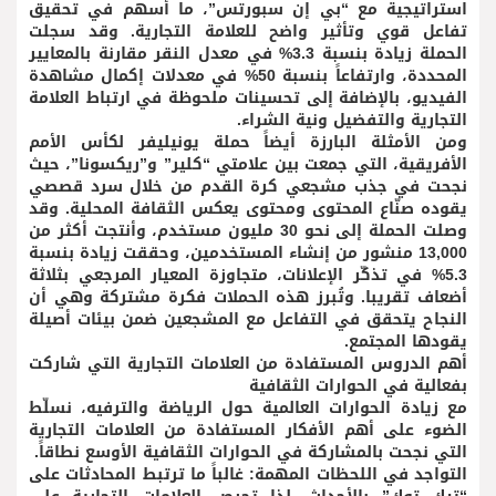
استراتيجية مع “بي إن سبورتس”، ما أسهم في تحقيق
تفاعل قوي وتأثير واضح للعلامة التجارية. وقد سجلت
الحملة زيادة بنسبة 3.3% في معدل النقر مقارنة بالمعايير
المحددة، وارتفاعاً بنسبة 50% في معدلات إكمال مشاهدة
الفيديو، بالإضافة إلى تحسينات ملحوظة في ارتباط العلامة
التجارية والتفضيل ونية الشراء.
ومن الأمثلة البارزة أيضاً حملة يونيليفر لكأس الأمم
الأفريقية، التي جمعت بين علامتي “كلير” و”ريكسونا”، حيث
نجحت في جذب مشجعي كرة القدم من خلال سرد قصصي
يقوده صنّاع المحتوى ومحتوى يعكس الثقافة المحلية. وقد
وصلت الحملة إلى نحو 30 مليون مستخدم، وأنتجت أكثر من
13,000 منشور من إنشاء المستخدمين، وحققت زيادة بنسبة
5.3% في تذكّر الإعلانات، متجاوزة المعيار المرجعي بثلاثة
أضعاف تقريبا. وتُبرز هذه الحملات فكرة مشتركة وهي أن
النجاح يتحقق في التفاعل مع المشجعين ضمن بيئات أصيلة
يقودها المجتمع.
أهم الدروس المستفادة من العلامات التجارية التي شاركت
بفعالية في الحوارات الثقافية
مع زيادة الحوارات العالمية حول الرياضة والترفيه، نسلّط
الضوء على أهم الأفكار المستفادة من العلامات التجارية
التي نجحت بالمشاركة في الحوارات الثقافية الأوسع نطاقاً.
التواجد في اللحظات المهمة: غالباً ما ترتبط المحادثات على