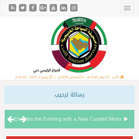
الأحد , 25 صفر 1448 هـ ,
9 أغسطس 2026 م |
يونيو 1, 2026 , 16:19 م
رسالة ترحيب
Chamas Bar & Cigar Lounge Elevates the Evening with a New Curated Menu
“شاماس” يقدّم تجربة مسائية راقية مع قائمة جديدة مستوحاة من النكهات البرازيلية