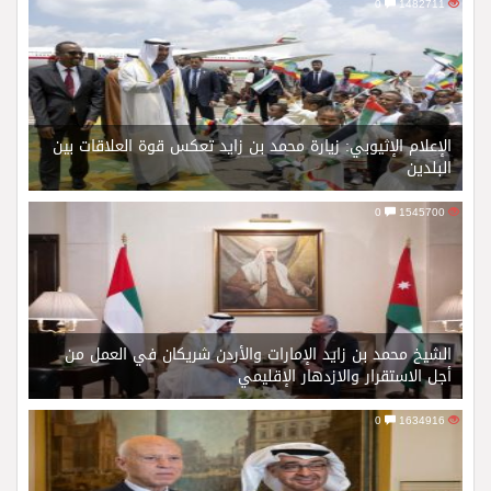
0
1482711
الإعلام الإثيوبي: زيارة محمد بن زايد تعكس قوة العلاقات بين
البلدين
0
1545700
الشيخ محمد بن زايد الإمارات والأردن شريكان في العمل من
أجل الاستقرار والازدهار الإقليمي
0
1634916