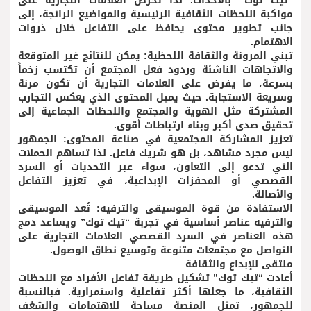
“تيك توك” بالأحداث. لذا تحرص العلامات التجارية على
مواكبة اللحظات الثقافية الرئيسية والمواضيع الرائجة، إلى
جانب تطوير محتوى يحافظ على التفاعل خلال ذروات
الاهتمام.
تبني المرونة والثقافة اللحظية: يمكن للنتائج غير المتوقعة
والاتجاهات الناشئة وردود فعل المجتمع أن تكتسب زخماً
بسرعة، ما يفرض على العلامات التجارية أن تكون مرنة
وسريعة الاستجابة. حيث يميل المحتوى الذي يعكس التجارب
المشتركة مثل الهوية والمجتمع واللحظات الجماعية إلى
تحقيق صدى أكبر وبناء ارتباطات أقوى.
تعزيز المشاركة المجتمعية في صناعة المحتوى: الجمهور
ليس مجرد مشاهد، بل هو شريك فاعل. لذا تساهم الحملات
التي تدعو إلى التعاون، سواء عبر التحديات أو السرد
القصصي أو المحفزات الإبداعية، في تعزيز التفاعل
والأصالة.
الاستفادة من قوة الموسيقى والترفيه: تُعد الموسيقى
والترفيه عناصر أساسية في تجربة “تيك توك” ويساعد دمج
هذه العناصر في السرد القصصي العلامات التجارية على
التواصل مع مجتمعات متنوعة وتوسيع نطاق الوصول.
ملتقى للإبداع والثقافة
أعادت “تيك توك” تشكيل طريقة تفاعل الأفراد مع اللحظات
الثقافية، ما جعلها أكثر تفاعلية واستمرارية. فبالنسبة
للجمهور، تمثل المنصة مساحة للاهتمامات والشغف