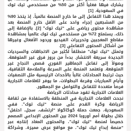
يشارك فيها فعلياً أكثر من 50% من مستخدمي تيك توك
في السعودية. [1]
ويمتد هذا التفاعل إلى ما خارج المنصة عالمياً، إذ يتخذ 90%
من المشجعين إجراء واحد على الأقل خارج المنصة بعد
مشاهدة محتوى رياضي على “تيك توك” [2]. بالإضافة إلى
ذلك، يستمتع 72% من مستخدمي تيك توك عالمياً بمشاهدة
مقاطع المعجبين وتحريرات الفيديو وردود الأفعال وغيرها
من أشكال المحتوى التفاعلي [3].
وتمثل “تيك توك” منطلقاً لكثير من الاتجاهات والسرديات
الجديدة سريعة الانتشار. بدءاً من بروز فرق غير المتوقعة،
وصولاً إلى تفاعل الجماهير الفوري قصص النجاح غير
المتوقعة. وتعتمد المنصة على السرعة والملاءمة الثقافية،
حيث ترتبط المحادثات غالباً بالأحداث الرئيسية مثل التصفيات
وأيام المباريات وقرعة البطولات، ما يوفر للعلامات التجارية
فرصاً متعددة للتفاعل والتواصل مع الجمهور.
العلامات التجارية تقود محادثات الرياضة
نجحت العلامات التجارية في المنطقة بالاستفادة من ثقافة
الرياضة وكرة القدم على منصة “تيك توك”. ففي
السعودية، جمعت حملة كوكاكولا “ارتشف، سجل، احتفل”
خلال بطولة أمم أوروبا 2024 بين المحتوى الإبداعي المصمم
خصيصاً لمنصة “تيك توك”، والمحتوى المعاد إنتاجه عبر
“منصة إبداع تيك توك”، مع مواقع عرض مميزة، وشراكة