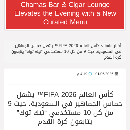
Chamas Bar & Cigar Lounge
Elevates the Evening with a New
معرض سوق السفر العربي 2026 من 14 إلى 17 سبتمبر، مركز دبي التجاري العالمي
Curated Menu
رجل الاعمال سعيد ال بخيت يغادر المستشفى
أخبار عامة
>
كأس العالم FIFA 2026™️ يشعل حماس الجماهير
جائزة المهندس زياد الزهراني للتفوق العلمي تكرّم نخبة من أبناء وبنات الأطاولة
في السعودية، حيث 9 من كل 10 مستخدمي “تيك توك” يتابعون
كرة القدم
محمد يوسف ناغي للسيارات تطلق هيونداي فينيو الجديدة كلياً في جدة بارك
01/06/2026
4:19 م
من المخيّمات الصيفية إلى المغامرات العائلية…أيامٌ لا تُنسى تجمع العائلة في دبي
كأس العالم FIFA 2026™️ يشعل
حماس الجماهير في السعودية، حيث 9
الشعراء يلهبون الحماس بالبدع والرد.. في مهرجان الاطاولة
من كل 10 مستخدمي “تيك توك”
يتابعون كرة القدم
الباحة مدينة سياحية جبلية تجمع بين الطبيعة الخلابة والتراث الثقافي