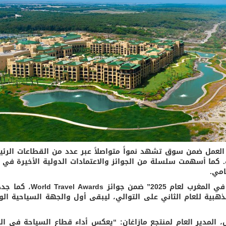
لعمل ضمن سوق تشهد نمواً متواصلاً عبر عدد من القطاعات الرئي
. كما أسهمت سلسلة من الجوائز والاعتمادات الدولية الأخيرة في ت
امي.
وكان المنتجع قد نال لقب “أفضل منتجع عائلي في المغرب لعام 2025” ضمن 
 2026 حصوله على شهادة EarthCheck الذهبية للعام الثاني على التوالي، ليبقى أول والجهة السياحية 
 المدير العام لمنتجع مازاغان: “يعكس أداء قطاع السياحة في ال