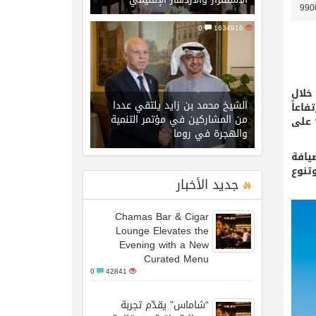
0
1634916
ت المملكة 4.3 مليون سائح خلال
الشيخ محمد بن زايد يلتقي عددا
تفاعاً
من المشاركين في مؤتمر التنمية
فيما بلغت الإيرادات السياحية 21.4 مليار درهم مغربي بنهاية فبراير، بزيادة 22.2% على
والهجرة في روما
يافة
تنوع
جديد الأخبار
Chamas Bar & Cigar
Lounge Elevates the
Evening with a New
Curated Menu
0
42841
“شاماس” يقدّم تجربة