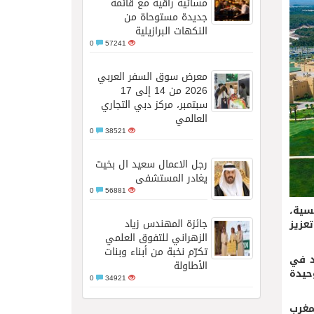
مسائية راقية مع قائمة
جديدة مستوحاة من
النكهات البرازيلية
0
57241
معرض سوق السفر العربي
2026 من 14 إلى 17
سبتمبر، مركز دبي التجاري
العالمي
0
38521
رجل الاعمال سعيد ال بخيت
يغادر المستشفى
0
56881
سية،
جائزة المهندس زياد
عزيز
الزهراني للتفوق العلمي
تكرّم نخبة من أبناء وبنات
جوائز World Travel Awards، كما جدد في
الأطاولة
الوحيدة
0
34921
مغرب