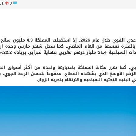
99001
0
واصل قطاع السياحة في المغرب مساره التصاعدي القوي خلال عام 2026، إذ استقبل
ن العام، بزيادة قدرها 7% مقارنة بالفترة نفسها من العام الماضي. كما سجل شهر مارس وحده ار
بنسبة 18% في عدد الوافدين، 
ي، كما تعزز مكانة المملكة باعتبارها واحدة من أكثر أسواق الض
لزخم الأوسع الذي يشهده القطاع، مدفوعاً بتحسن الربط الجوي، و
لبنية التحتية السياحية والارتقاء بتجربة الزوار.