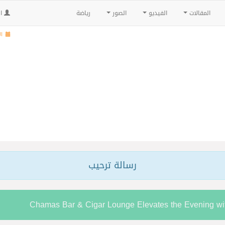
المقالات
الفيديو
الصور
رياضة
ال
الأح
رسالة ترحيب
Chamas Bar & Cigar Lounge Elevates the Evening w