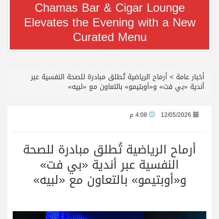
Chamas Bar & Cigar Lounge
Elevates the Evening with a New
معرض سوق السفر العربي 2026 من 14 إلى 17 سبتمبر، مركز دبي التجاري العالمي
Curated Menu
رجل الاعمال سعيد ال بخيت يغادر المستشفى
أخبار عامة
>
أرماح الرياضية تُطلق مبادرة للصحة النفسية عبر
جائزة المهندس زياد الزهراني للتفوق العلمي تكرّم نخبة من أبناء وبنات الأطاولة
أندية «بي فت» و«أوبتيمو» بالتعاون مع «لبيه»
محمد يوسف ناغي للسيارات تطلق هيونداي فينيو الجديدة كلياً في جدة بارك
12/05/2026
4:08 م
من المخيّمات الصيفية إلى المغامرات العائلية…أيامٌ لا تُنسى تجمع العائلة في دبي
أرماح الرياضية تُطلق مبادرة للصحة
النفسية عبر أندية «بي فت»
الشعراء يلهبون الحماس بالبدع والرد.. في مهرجان الاطاولة
و«أوبتيمو» بالتعاون مع «لبيه»
الباحة مدينة سياحية جبلية تجمع بين الطبيعة الخلابة والتراث الثقافي