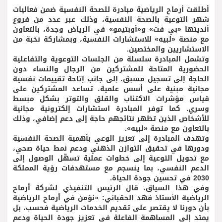
أطلقت أرماح الرياضية مبادرة للصحة النفسية ضمن فعاليات
شهر التوعية بالصحة النفسية، وذلك عبر عدد من فروع
أنديتها «بي فت» و«أوبتيمو» في الرياض وجدة، بالتعاون
مع منصة «لبيه» للاستشارات النفسية، وبمشاركة نخبة من
الاستشاريين والمختصين.
وتشمل المبادرة سلسلة من الجلسات التوعوية والتفاعلية
الحضورية المتاحة للمشتركين من الرجال والنساء دون
الحاجة إلى تسجيل مسبق، إلى جانب إتاحة تقييمات نفسية
مجانية مبنية على أسس علمية، تساعد المشتركين على
قياس مؤشرات الاكتئاب والقلق والتوتر بشكل مبسط
وسري. كما توفر المبادرة استشارات إلكترونية مجانية
للأشخاص الذين تظهر نتائجهم حاجة إلى دعم إضافي، وذلك
بالتعاون مع منصة «لبيه».
وتهدف المبادرة إلى تعزيز الوعي بأهمية الصحة النفسية
ودورها في تحقيق التوازن الذهني ودعم نمط حياة صحي،
مع تحويل التوعية إلى خطوات عملية تسهّل الوصول إلى
الدعم النفسي، بما ينسجم مع مستهدفات رؤية المملكة
2030 في تحسين جودة الحياة.
وفي هذا السياق، قال الرئيس التنفيذي لشركة أرماح
الرياضية الأستاذ فهد الحقباني: «نؤمن في أرماح الرياضية
بأن دورنا لا يقتصر على تقديم الخدمات الرياضية فحسب، بل
يمتد إلى المساهمة الفاعلة في تعزيز جودة الحياة ودعم