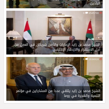
البلدين
0
1545700
الشيخ محمد بن زايد الإمارات والأردن شريكان في العمل من
أجل الاستقرار والازدهار الإقليمي
0
1634916
الشيخ محمد بن زايد يلتقي عددا من المشاركين في مؤتمر
التنمية والهجرة في روما