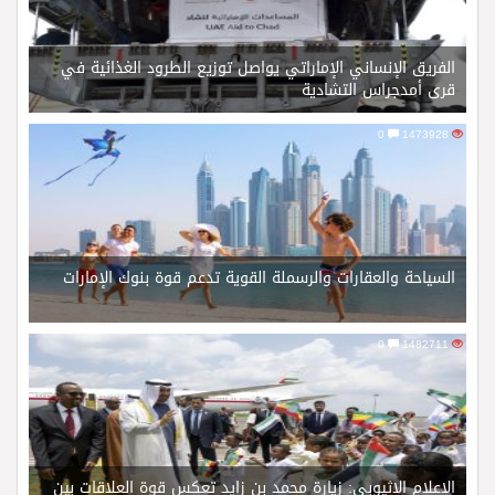
الفريق الإنساني الإماراتي يواصل توزيع الطرود الغذائية في
قرى أمدجراس التشادية
0
1473928
السياحة والعقارات والرسملة القوية تدعم قوة بنوك الإمارات
0
1482711
الإعلام الإثيوبي: زيارة محمد بن زايد تعكس قوة العلاقات بين