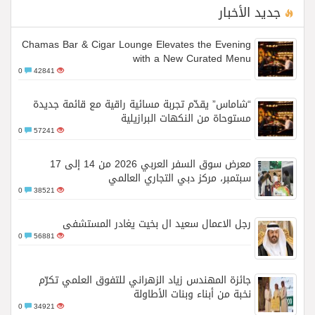
جديد الأخبار
Chamas Bar & Cigar Lounge Elevates the Evening
with a New Curated Menu
0
42841
“شاماس” يقدّم تجربة مسائية راقية مع قائمة جديدة
مستوحاة من النكهات البرازيلية
0
57241
معرض سوق السفر العربي 2026 من 14 إلى 17
سبتمبر، مركز دبي التجاري العالمي
0
38521
رجل الاعمال سعيد ال بخيت يغادر المستشفى
0
56881
جائزة المهندس زياد الزهراني للتفوق العلمي تكرّم
نخبة من أبناء وبنات الأطاولة
0
34921