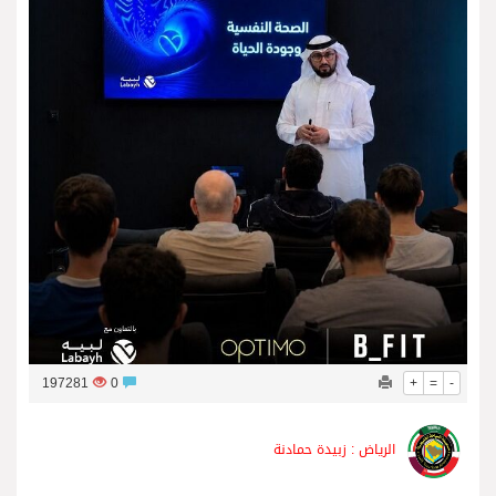
فريق جازو للسباقات يحرز المراكز الثلاثة الأولى في النسخة 75 من رالي فنلندا
197281
0
+
=
-
الرياض : زبيدة حمادنة