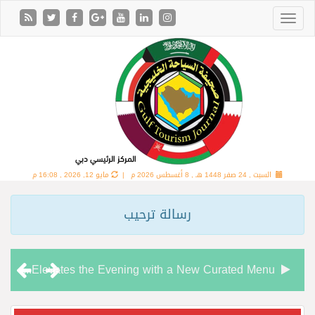
السبت , 24 صفر 1448 هـ ,
8 أغسطس 2026 م |
مايو 12, 2026 , 16:08 م
رسالة ترحيب
Chamas Bar & Cigar Lounge Elevates the Evening with a New Curated Menu
“شاماس” يقدّم تجربة مسائية راقية مع قائمة جديدة مستوحاة من النكهات البرازيلية