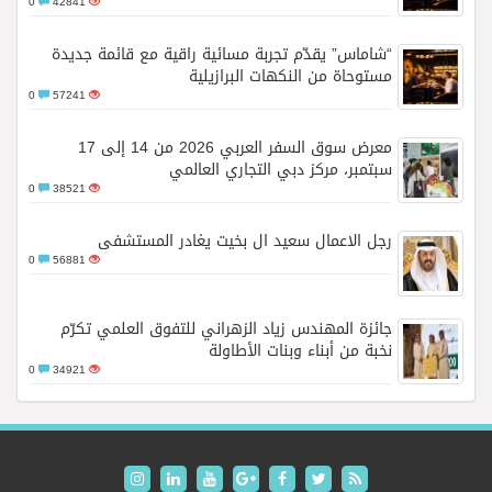
0
42841
“شاماس” يقدّم تجربة مسائية راقية مع قائمة جديدة
مستوحاة من النكهات البرازيلية
0
57241
معرض سوق السفر العربي 2026 من 14 إلى 17
سبتمبر، مركز دبي التجاري العالمي
0
38521
رجل الاعمال سعيد ال بخيت يغادر المستشفى
0
56881
جائزة المهندس زياد الزهراني للتفوق العلمي تكرّم
نخبة من أبناء وبنات الأطاولة
0
34921