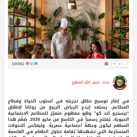
165961
0
+
=
-
جدة : ضيف الله المطوع
في إطار توسيع نطاق تجربته في أسلوب الحياة وقطاع
المطاعم، يستعد إيدج الرياض الربيع من روتانا لإطلاق
“بيسترو آند كو” وهو مفهوم متميّز للمطاعم الاجتماعية
الحيوية، يُفتتح رسمياً في التاسع من مايو 2026. صُمِّم هذا
المطعم ليكون وجهةً اجتماعيةً عصريةً، وليعكس التحولات
المتسارعة التي تشهدها ثقافة تناول الطعام في العاصمة