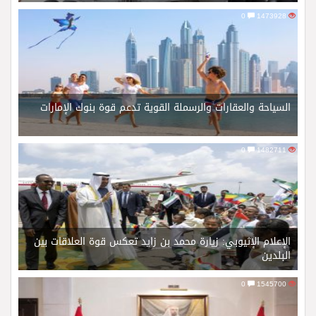
0
1473928
السياحة والعقارات والرسملة القوية تدعم قوة بنوك الإمارات
0
1482711
الإعلام الإثيوبي: زيارة محمد بن زايد تعكس قوة العلاقات بين
البلدين
0
1545700