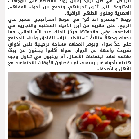
الرياض؛ في ظل تزايد إقبال رواد المطاعم على الوجهات
المتنوعة التي تُثري تجربتهم، وتجمع بين أجواء المقاهي
العصرية وفنون الطهي الراقية.
ويقع “بيسترو آند كو” في موقع استراتيجي متميز بحي
الربيع، على مقربة من أبرز الأحياء السكنية والتجارية في
العاصمة، وفي مقدمتها مركز الملك عبد الله المالي، مما
يجعله وجهةً مثاليةً تستقطب نزلاء الفندق وأبناء المجتمع
على حدٍّ سواء. ويوفر المطعم مساحة ترحيبية تلبي أذواق
شريحة واسعة من الزوار، سواءٌ أكانوا يبحثون عن بيئة
ملائمة لعقد اجتماعات الأعمال، أم يرغبون في تناول وجبة
هنيئة بأجواء غير رسمية، أم يفضلون الأوقات الاجتماعية مع
الأهل والأصدقاء.