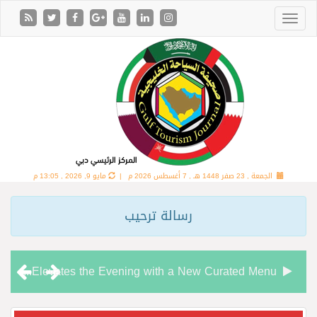
الجمعة , 23 صفر 1448 هـ ,
7 أغسطس 2026 م |
مايو 9, 2026 , 13:05 م
رسالة ترحيب
Chamas Bar & Cigar Lounge Elevates the Evening with a New Curated Menu
“شاماس” يقدّم تجربة مسائية راقية مع قائمة جديدة مستوحاة من النكهات البرازيلية