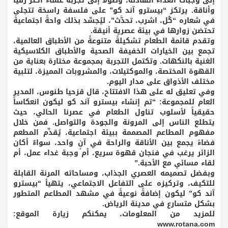
إلى وجبات الغداء الهادئة، وصولاً إلى تجربة عشاء أكثر رقياً
وأناقة. يرتكز “بيسترو آند كو” على فلسفة راسخة تتجلى
في شعاره “كُل، اشرب، تحدَّث”، ليُجسِّد بذلك واحةً اجتماعيةً
تحتضن زوارها في بيئة عصرية أنيقة.
وتقدم قائمة الطعام تشكيلةً متنوعةً من الأطباق العالمية،
تجمع بين الخيارات الخفيفة الصحية والأطباق الكلاسيكية
الغنية بالنكهات. وتكتمل التجربة بمجموعة مختارة بعناية من
القهوة المختصة، والموكتيلات، والمشروبات المميزة، لتلبية
مختلف الأذواق على مدار اليوم.
وفي تعليق له على هذا الافتتاح، قال قزحيا طنوس، المدير
العام للمجموعة: “تم إنشاء بيسترو آند كو ليكون انعكاساً
حقيقياً لأسلوب تناول الطعام في عصرنا الحالي، حيث
يتطلع الناس إلى المرونة والجودة والتواصل. فمن خلال
مفهوم المطاعم المصممة ببيئة اجتماعية، يُقدِّم المطعم
فضاءً يجمع بين الأناقة والراحة في آنٍ واحد، سواءٌ أكان
الزائر يرغب في فنجان قهوة سريع، أم وجبة غداء عمل، أم
لقاء مسائي مع الأحبة.”
وبفضل تصميمه العصري الجذاب، ومساحاته المرنة القابلة
للتكيف، وتركيزه على التفاعل الاجتماعي، يتهيأ “بيسترو
آند كو” ليكون إضافةً نوعيةً في مشهد المطاعم المتطور
بشكل متسارع في مدينة الرياض.
للمزيد من المعلومات، يمكنكم زيارة الموقع:
www.rotana.com