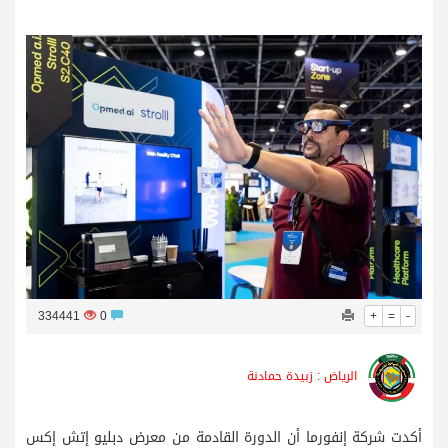
إطلالة شعت وجهة سياحية جديدة وإبهار ساحر على بحر العرب والطبيعة الخلابة في ظفار
334441
0
+
=
-
الرياض : زبيدة حمادنة
أكدت شركة إنفورما أن الدورة القادمة من معرض دبليو إتش إكس