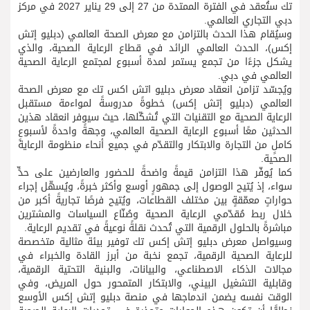
تك ستُعقد في الفترة الممتدة من 27 إلى 29 يناير 2027 في مركز
دبي التجاري العالمي.
وسيُقام هذا الحدث بالتزامن مع معرض الصحة العالمي (دبليو إتش
إكس)، الحدث العالمي الرائد في قطاع الرعاية الصحية، والذي
يشكل جزءًا من تجمع يستمر لمدة أسبوع لمجتمع الرعاية الصحية
العالمي في دبي.
ويُجسّد تزامن انعقاد معرض دبليو اتش اكس تك مع معرض الصحة
العالمي (دبليو إتش إكس) خطوةً مدروسةً لمواءمة مستقبل
الرعاية الصحية مع التقنيات التي تُشكّلها، حيث سيوفر انعقاد هذين
الحدثين معًا أسبوع الرعاية الصحية العالمي، وجهةً واحدةً لأسبوعٍ
كاملٍ من التجارة والابتكار والتقدّم في جميع أنحاء منظومة الرعاية
الصحية.
كما يُوفّر هذا التزامن قيمةً واضحةً للحضور والعارضين على حدٍّ
سواء، إذ يُتيح الوصول إلى جمهورٍ أوسع وأكثر خبرةً، ويُسهّل إجراء
حواراتٍ معمّقةٍ بين مختلف القطاعات، ويُتيح فرصًا تجاريةً أكبر من
خلال ربط مُقدّمي الرعاية الصحية وصُنّاع السياسات والمشترين
مباشرةً بالحلول الرقمية التي تُحدث نقلةً نوعيةً في تقديم الرعاية.
وسيواصل معرض دبليو إتش إكس تك توفير بيئة مثالية متخصصة
للرعاية الصحية الرقمية، تجمع نخبة من أبرز القادة والخبراء في
مجالات الذكاء الاصطناعي، والبيانات، والبنية التحتية الرقمية،
وقابلية التشغيل البيني، والابتكار المتمحور حول المريض، وفي
الوقت نفسه يضمن اندماجها في منصة دبليو إتش إكس الأوسع