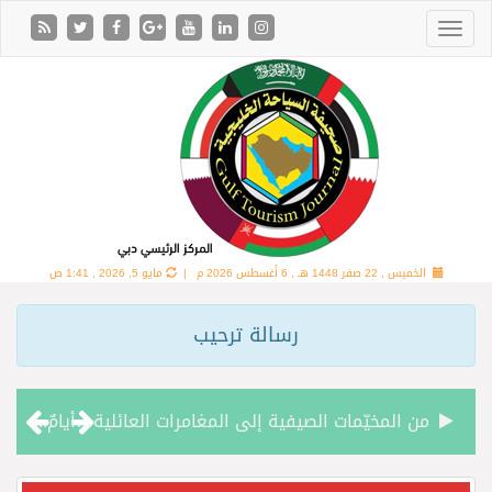
الخميس , 22 صفر 1448 هـ ,
6 أغسطس 2026 م |
مايو 5, 2026 , 1:41 ص
رسالة ترحيب
من المخيّمات الصيفية إلى المغامرات العائلية…أيامٌ لا تُنسى تجمع العائلة في دبي
الشعراء يلهبون الحماس بالبدع والرد.. في مهرجان الاطاولة