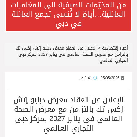
من المخيّمات الصيفية إلى المغامرات
العائلية…أيامٌ لا تُنسى تجمع العائلة
الباحة مدينة سياحية جبلية تجمع بين الطبيعة الخلابة والتراث الثقافي
في دبي
فريق جازو للسباقات يحرز المراكز الثلاثة الأولى في النسخة 75 من رالي فنلندا
أخبار إقتصادية
>
الإعلان عن انعقاد معرض دبليو إتش إكس تك
الدكتورة بثينة إحسان.. مسيرة مهنية تجمع بين الخبرة الأكاديمية والمواكبة العالمية في طب الجلدية والتجميل
بالتزامن مع معرض الصحة العالمي في يناير 2027 بمركز دبي
التجاري العالمي
الدكتورة بثينة إحسان.. خبرة متخصصة في الجلدية والتجميل بمركز ابتسامة النجوم بالرياض
05/05/2026
1:41 ص
مجموعة أباريل تحتفي بإطلاق تطبيق آيڤي بالتزامن مع حملة العودة إلى المدارس
الإعلان عن انعقاد معرض دبليو إتش
إكس تك بالتزامن مع معرض الصحة
المزارع السياحية في الباحة تستقبل الزوار وتقدّم لهم مزيجًا من الطبيعة
العالمي في يناير 2027 بمركز دبي
التجاري العالمي
مفاجآت صيف دبي تطلق أول كرنفال للعودة إلى المدارس في بالم جميرا مول