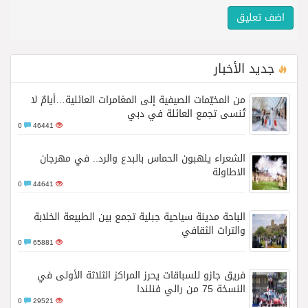
جديد الأخبار
من المخيّمات الصيفية إلى المغامرات العائلية…أيامٌ لا
تُنسى تجمع العائلة في دبي
0
46441
الشعراء يلهبون الحماس بالبدع والرد.. في مهرجان
الاطاولة
0
44641
الباحة مدينة سياحية جبلية تجمع بين الطبيعة الخلابة
والتراث الثقافي
0
65881
فريق جازو للسباقات يحرز المراكز الثلاثة الأولى في
النسخة 75 من رالي فنلندا
0
29521