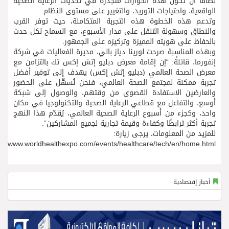
نطاقًا أن تكون هذه الحوارات متجذرة في تحديات الرعاية الصحية
الواقعية، واحتياجات التوريد، والتغيير على مستوى النظام.
وتدعم هذه الخطوة هذه التجربة المتكاملة، حيث توفر القرب
والنطاق وسهولة التنقل على مدار الأسبوع، مع السماح لكل حدث
بالحفاظ على هويته المميزة وتركيزه على الجمهور.
وبهذه المناسبة صرحت لورينا دياز بالي، مديرة الفعاليات في شركة
إنفورما، قائلةً: “إن إقامة معرض دبليو إتش إكس تك بالتزامن مع
معرض الصحة العالمي (دبليو إتش إكس) يهدف إلى توفير أفضل
تجربة ممكنة لمجتمع الصحة العالمي، فنحن نُسهّل على الحضور
والعارضين الاستفادة القصوى من وقتهم، والوصول إلى شبكة
أوسع، والتفاعل مع قطاعي الرعاية الصحية والتكنولوجيا في مكان
واحد، وكجزء من أسبوع الرعاية الصحية العالمي، يُقدّم هذا النهج
تجربة أكثر ترابطًا وكفاءة وقيمة تجارية لجميع المشاركين”.
للمزيد من المعلومات، يرجى زيارة:
www.worldhealthexpo.com/events/healthcare/tech/en/home.html
أخبار إقتصادية