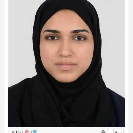
فريق جازو للسباقات يحرز المراكز الثلاثة الأولى في النسخة 75 من رالي فنلندا
101521
0
+
=
-