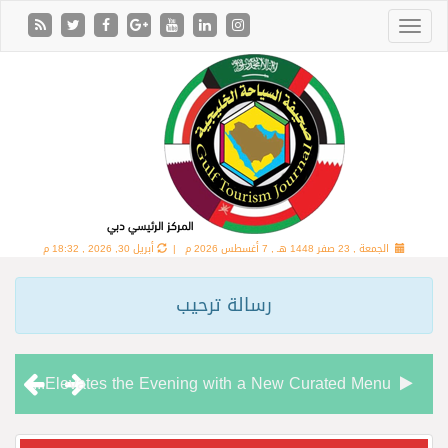
الجمعة , 23 صفر 1448 هـ ,
7 أغسطس 2026 م |
أبريل 30, 2026 , 18:32 م
رسالة ترحيب
Chamas Bar & Cigar Lounge Elevates the Evening with a New Curated Menu
“شاماس” يقدّم تجربة مسائية راقية مع قائمة جديدة مستوحاة من النكهات البرازيلية