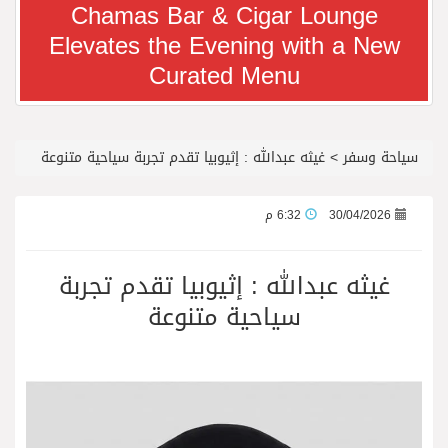
Chamas Bar & Cigar Lounge
Elevates the Evening with a New
معرض سوق السفر العربي 2026 من 14 إلى 17 سبتمبر، مركز دبي التجاري العالمي
Curated Menu
رجل الاعمال سعيد ال بخيت يغادر المستشفى
سياحة وسفر
>
غيثه عبدالله : إثيوبيا تقدم تجربة سياحية متنوعة
جائزة المهندس زياد الزهراني للتفوق العلمي تكرّم نخبة من أبناء وبنات الأطاولة
30/04/2026
6:32 م
محمد يوسف ناغي للسيارات تطلق هيونداي فينيو الجديدة كلياً في جدة بارك
غيثه عبدالله : إثيوبيا تقدم تجربة
من المخيّمات الصيفية إلى المغامرات العائلية…أيامٌ لا تُنسى تجمع العائلة في دبي
سياحية متنوعة
الشعراء يلهبون الحماس بالبدع والرد.. في مهرجان الاطاولة
الباحة مدينة سياحية جبلية تجمع بين الطبيعة الخلابة والتراث الثقافي