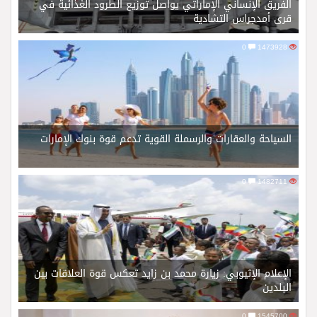
الفريق الإنساني الإماراتي يواصل توزيع الطرود الغذائية في
قرى أمدجراس التشادية
0
1473928
السياحة والعقارات والرسملة القوية تدعم قوة بنوك الإمارات
0
1482711
الإعلام الإثيوبي: زيارة محمد بن زايد تعكس قوة العلاقات بين
البلدين
0
1545700