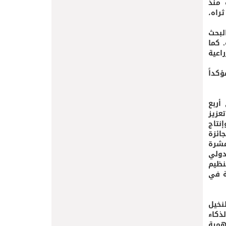
ئزة منذ
ثراه،
لبحث
 كما
اعية
كداً
أربع
تعزيز
نتاج
ائزة
عشرة
دولي
 تنظيم
ربية في
نخيل
ذكاء
همية