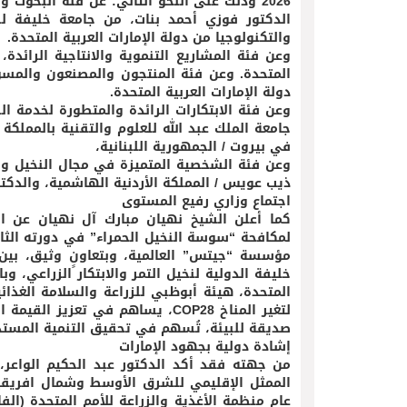
2026 وذلك على النحو التالي: عن فئة البحوث 
الدكتور فوزي أحمد بنات، من جامعة خليفة لل
والتكنولوجيا من دولة الإمارات العربية المتحدة.
وعن فئة المشاريع التنموية والانتاجية الرائدة
المتحدة. وعن فئة المنتجون والمصنعون والمس
دولة الإمارات العربية المتحدة.
وعن فئة الابتكارات الرائدة والمتطورة لخدمة ال
جامعة الملك عبد الله للعلوم والتقنية بالمملكة 
في بيروت / الجمهورية اللبنانية،
وعن فئة الشخصية المتميزة في مجال النخيل والت
ذيب عويس / المملكة الأردنية الهاشمية، والدك
اجتماع وزاري رفيع المستوى
كما أعلن الشيخ نهيان مبارك آل نهيان عن انط
مؤسسة “جيتس” العالمية، وبتعاونٍ وثيق، بين ا
خليفة الدولية لنخيل التمر والابتكار الزراعي، وب
المتحدة، هيئة أبوظبي للزراعة والسلامة الغذائي
لتغير المناخ COP28، يساهم في تعز
صديقة للبيئة، تُسهم في تحقيق التنمية المستدا
إشادة دولية بجهود الإمارات
من جهته فقد أكد الدكتور عبد الحكيم الواعر، ا
عام منظمة الأغذية والزراعة للأمم المتحدة (الفا