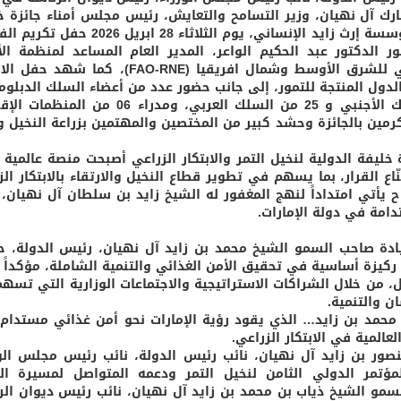
ارك آل نهيان، وزير التسامح والتعايش، رئيس مجلس أمناء جائزة خ
الدولية لنخيل التمر والابتكار الزراعي، التابعة لمؤسسة إرث زايد الإنساني، يوم الثلاثاء 28
في دورتها الثامنة عشرة 2026، بحضور الدكتور عبد الحكيم الواعر، المدير العام المساعد لمنظمة 
والزراعة التابعة للأمم المتحدة، الممثل الإقليمي للشرق الأوسط وشمال افريقيا (FAO-RNE)، 
للزراعة من الدول المنتجة للتمور، إلى جانب حضور عدد من أعضاء السلك الدبل
بالدولة وصل الى 60 سفير منهم 35 من السلك الأجنبي و 25 من السلك العربي، ومدراء 06 
كرمين بالجائزة وحشد كبير من المختصين والمهتمين بزراعة النخيل وإ
ليفة الدولية لنخيل التمر والابتكار الزراعي أصبحت منصة عالمية ر
نّاع القرار، بما يسهم في تطوير قطاع النخيل والارتقاء بالابتكار ال
 يأتي امتداداً لنهج المغفور له الشيخ زايد بن سلطان آل نهيان،
تدامة في دولة الإمارات.
قيادة صاحب السمو الشيخ محمد بن زايد آل نهيان، رئيس الدولة، 
ه ركيزة أساسية في تحقيق الأمن الغذائي والتنمية الشاملة، مؤكداً
ل، من خلال الشراكات الاستراتيجية والاجتماعات الوزارية التي تسه
ن والتنمية.
 محمد بن زايد… الذي يقود رؤية الإمارات نحو أمن غذائي مستدام 
عالمية في الابتكار الزراعي.
ور بن زايد آل نهيان، نائب رئيس الدولة، نائب رئيس مجلس الوز
مؤتمر الدولي الثامن لنخيل التمر ودعمه المتواصل لمسيرة الج
ن لسمو الشيخ ذياب بن محمد بن زايد آل نهيان، نائب رئيس ديوان الر