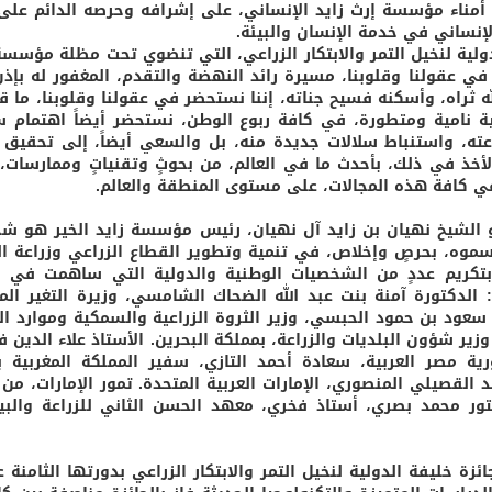
مناء مؤسسة إرث زايد الإنساني، على إشرافه وحرصه الدائم على
الإنساني في خدمة الإنسان والبيئة.
دولية لنخيل التمر والابتكار الزراعي، التي تنضوي تحت مظلة مؤسسة
في عقولنا وقلوبنا، مسيرة رائد النهضة والتقدم، المغفور له بإذن 
ه ثراه، وأسكنه فسيح جناته، إننا نستحضر في عقولنا وقلوبنا، ما قا
 نامية ومتطورة، في كافة ربوع الوطن، نستحضر أيضاً اهتمام 
اعته، واستنباط سلالات جديدة منه، بل والسعي أيضاً، إلى تحقيق 
الأخذ في ذلك، بأحدث ما في العالم، من بحوثٍ وتقنياتٍ وممارسات،
في كافة هذه المجالات، على مستوى المنطقة والعالم.
 الشيخ نهيان بن زايد آل نهيان، رئيس مؤسسة زايد الخير هو ش
ا يبذله سموه، بحرصٍ وإخلاص، في تنمية وتطوير القطاع الزراعي وزراعة ا
بتكريم عددٍ من الشخصيات الوطنية والدولية التي ساهمت في 
 الدكتورة آمنة بنت عبد الله الضحاك الشامسي، وزيرة التغير الم
ور سعود بن حمود الحبسي، وزير الثروة الزراعية والسمكية وموارد الم
ير شؤون البلديات والزراعة، بمملكة البحرين. الأستاذ علاء الدين ف
ية مصر العربية، سعادة أحمد التازي، سفير المملكة المغربية ب
 القصيلي المنصوري، الإمارات العربية المتحدة. تمور الإمارات، من 
دكتور محمد بصري، أستاذ فخري، معهد الحسن الثاني للزراعة والبي
زة خليفة الدولية لنخيل التمر والابتكار الزراعي بدورتها الثامنة 