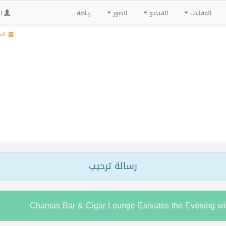
المقالات
الفيديو
الصور
رياضة
ال
السبت , 
رسالة ترحيب
Chamas Bar & Cigar Lounge Elevates the Evening w
ية راقية مع قائمة جديدة مستوحاة من النكهات البرازيلية