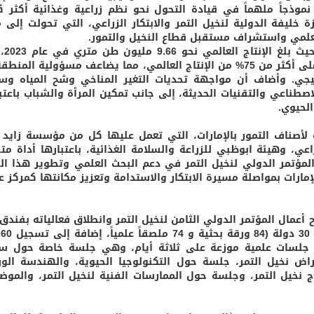
نموذجاً ملهماً في قيادة التحول نحو نظم زراعية وغذائية أكثر ك
زة خليفة الدولية لنخيل التمر والابتكار الزراعي، التي تحولت إلى 
العلمي واستشراف مستقبل قطاع النخيل والتمور.
وأوضح ه أن قطاع 
تستحوذ منطقة الشرق الأدنى وشمال أفريقيا على أكثر من 75% من الإنتاج العالمي، مما يضاعف مسؤولية ا
تيجي. وأضاف أن مواجهة تحديات التغير المناخي وشح المياه و
لاصطناعي والتقنيات الحديثة، إلى جانب تمكين المرأة والشباب باعتب
لحيوي.
لأصناف التمور بالإمارات، التي تعمل عليها كل من مؤسسة زايد ا
راعي، وهيئة ابوظبي للزراعة والسلامة الغذائية، باعتبارها أداة مت
المؤتمر الدولي لنخيل التمر في دعم البحث العلمي وتطوير هذا ال
إمارات بمواصلة مسيرة الابتكار والاستدامة وتعزيز مكانتها كمركز ع
 أعمال المؤتمر الدولي الثامن لنخيل التمر وانطلاق فعالياته بفندق
الإ
س جلسات علمية موزعة على ثلاثة أيام، وهي جلسة خاصة حول 
اض نخيل التمر، جلسة حول التكنولوجيا الحيوية، والهندسة الورا
اج نخيل التمر، وجلسة حول الممارسات الفنية لنخيل التمر، والموض