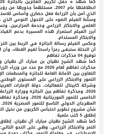
انطلاقتها عام 2007، مستلهماً جذ
الذي آمن بأن الزراعة فعل حضاري وأساس للاستقر
وسلّط الفيلم الضوء على التحول النوعي الذي 
العلمي والابتكار الزراعي وخدمة المزارعين، وت
أبرز الفيلم استمرار هذه المسيرة بدعم القيادة 
والابتكار المستدام.
وعكس الفيلم رسالة الجائزة في الربط بين الترا
أن النخلة ستبقى رمزاً راسخاً لقيم العطاء، وأن 
توقيع 04 مذكرات تفاهم
كما شهد الشيخ نهيان بن مبارك آل نهيان وزي
مذكرات تفاهم لعام 2026 مع 
التعاون بين الأمانة العامة للجائزة والمنظمات ا
التمور والابتكار الزراعي على المستوى الوطني 
وشركة كابيتال للفعاليات، دولة الإمارات العر
2026، ومذكرة تفاهم بين الجائزة ووزارة الز
الخامس للتمور الموري
ال
شأن مشروع تطوير احتباس الكربون من نخيل التمر
إطلاق 5 كتب علمية
كما شهد الشيخ نهيان مبارك آل نهيان، إطلاق 
التمر والابتكار الزراعي، وهي على النحو التالي
الاصطناعي في معاملة التمور، وكتاب جودة وسل