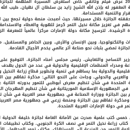
كما شهد ه حفل تكريم الفائزين بالجائزة 2026 عرض فيلم وثائقي خاص استعرض المسيرة الملهمة للجا
ورها من رؤية المغفور له بإذن الله الشيخ زايد بن سلطان آل نهيان، طيب الله 
ار والتنمية المستدامة.
حققته الجائزة خلال مسيرتها، حيث أصبحت منصة دولية تجمع بين ا
سهم في تعزيز مكانة نخيل التمر كرمز للهوية والعطاء والاستدامة.
الرشيدة، لترسيخ مكانة دولة الإمارات مركزاً عالمياً للمعرفة الزر
ث والتكنولوجيا، وبين الإنسان والأرض، وبين الحاضر والمستقبل، مؤ
الجائزة تمضي بثبات نحو صناعة أثر عالمي يخدم الأجيال القادمة.
ر التسامح والتعايش، رئيس مجلس أمناء الجائزة، التوقيع على 
عدد من وزراء الزراعة ومدراء المنظمات الإقليمية والدولية في عدد من الدول بهدف 
لإقليمية والدولية بما يساهم في تنمية وتطوير قطاع زراعة النخيل وإ
والعربي والدولي، وجاءت على النحو التالي: مذكرة تفاهم بين الج
بية المتحدة في شأن تنظيم معرض أبوظبي للتمور بدورته الثانية 
راعة في الجمهورية الإسلامية الموريتانية في شأن تنظيم المهرجان ال
تانية 2026، ومذكرة تفاهم بين الجائزة ووزارة الصناعة في جمهورية مصر العربية في شأن
مهرجان الدولي التاسع للتمور المصرية 2026، ومذكرة تفاهم بين الجائزة ومنصة زرعي في جمهورية مصر الع
 في دولة الإمارات العربية المتحدة.
خمس كتب علمية صدرت عن الأمانة العامة لجائزة خليفة الدولية ل
: كتاب زراعة نخيل التمر في نصف الكرة الجنوبي، وكتاب تطبيقات ال
امة التمور من المزرعة إلى المستهلك، وكتاب تمور المجهول، الأ