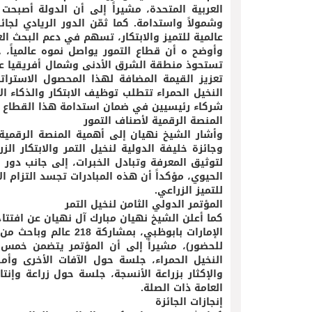
العربية المتحدة، مشيراً إلى أن الدولة أصبحت 
وشمولاً واستدامة. كما ثمّن الدور الريادي لجائ
عالمية للتميز والابتكار، تسهم في دعم البحث 
تعزيز القيمة المضافة لهذا المحصول الاسترا
النخيل الحمراء تتطلب توظيف الابتكار والذكاء ا
شركاء رئيسيين في ضمان استدامة هذا القطاع ا
المنصة الرقمية لأصناف التمور
وأشار الشيخ نهيان إلى أهمية المنصة الرقمية 
وجائزة خليفة الدولية لنخيل التمر والابتكار الز
لتوثيق المعرفة وتبادل الخبرات، إلى جانب دور 
الحيوي، مؤكداً أن هذه المبادرات تجسد التزام ال
للتميز الزراعي.
المؤتمر الدولي الثامن لنخيل التمر
كما أعلن الشيخ نهيان مبارك آل نهيان عن افتتاح
للحضور)، مشيراً إلى أن المؤتمر يتضمن خم
النخيل الحمراء، جلسة حول الآفات الأخرى وأمر
والإكثار بزراعة الأنسجة، جلسة حول زراعة وإنت
العامة ذات الصلة.
إنجازات الجائزة