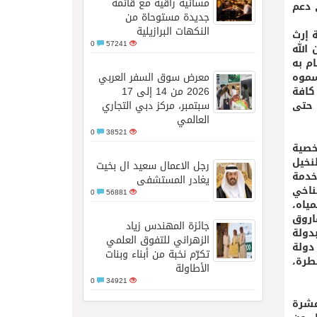
مسائية راقية مع قائمة
 دعم
جديدة مستوحاة من
النكهات البرازيلية
 إرث
0
57241
الله
م به
سموه
معرض سوق السفر العربي
كافة
2026 من 14 إلى 17
 حتى
سبتمبر، مركز دبي التجاري
العالمي
0
38521
خصية
لنخيل
رجل الاعمال سعيد ال بخيت
خدمة
يغادر المستشفى
ناخي
0
56881
ياه،
اروق
جائزة المهندس زياد
دولة
الزهراني للتفوق العلمي
دولة
تكرّم نخبة من أبناء وبنات
طرة،
الأطاولة
0
34921
عشرة