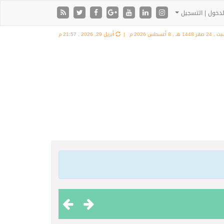
دخول | التسجيل
24 صفر 1448 هـ ,
8 أغسطس 2026 م |
أبريل 29, 2026 , 21:57 م