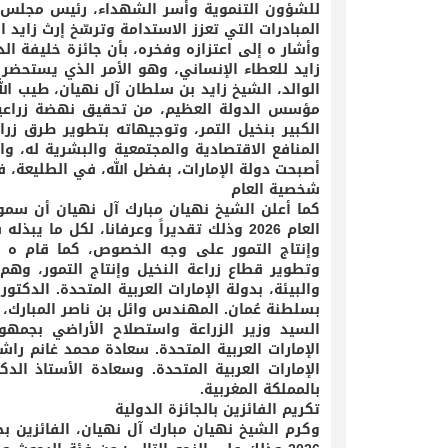
للشؤون التنموية وأسر الشهداء، رئيس مجلس أ
المبادرات التي تعزز الاستدامة وترسّخ إرث زايد 
وأشار ه إلى اعتزازه وفخره، بأن جائزة خليفة ال
زايد للعطاء الإنساني، وهو الأمر الذي يستحضر 
الوالد، الشيخ زايد بن سلطان آل نهيان، طيب الل
مؤسس الدولة العظيم، من تحقيق نهضة زراعية
الكبير بنخيل التمر، وتوجيهاته بتطوير طرق زر
المنافع الاقتصادية والمجتمعية والبشرية له، و
أصبحت دولة الإمارات، بفضل الله، في الطليعة، 
شخصية العام
كما أعلن الشيخ نهيان مبارك آل نهيان أن سمو
العام 2026 وذلك تقديراً وعرفانا، لكل م
وإنتاج التمور على وجه الخصوص، كما قام ه 
وتطوير قطاع زراعة النخيل وإنتاج التمور، وهم:
والبيئة، بدولة الإمارات العربية المتحدة. الدكت
بسلطنة عُمان. المهندس وائل بن ناصر المبارك، وز
السيد وزير الزراعة واستصلاح الأراضي بجمهور
الإمارات العربية المتحدة. سعادة محمد غانم راشد
الإمارات العربية المتحدة. وسعادة الأستاذ ال
بالمملكة المغربية.
تكريم الفائزين بالجائزة الدولية
وكرم الشيخ نهيان مبارك آل نهيان، الفائزين بجائ