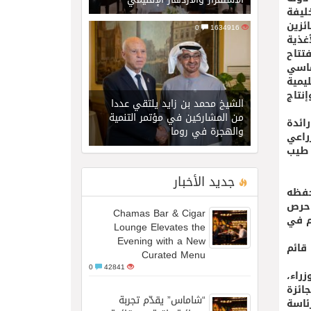
ليفة
 ابريل 2026 حفل تكريم الفائزين
0
1634916
الأغذية
كما شهد حفل الافتتاح
وماسي
من المنظمات الإقليمية
نتاج
الشيخ محمد بن زايد يلتقي عددا
من المشاركين في مؤتمر التنمية
ائدة
والهجرة في روما
زراعي
 طيب
جديد الأخبار
حفظه
 حرص
Chamas Bar & Cigar
م في
Lounge Elevates the
Evening with a New
قائم
Curated Menu
0
42841
راء،
ائزة
“شاماس” يقدّم تجربة
ئاسة