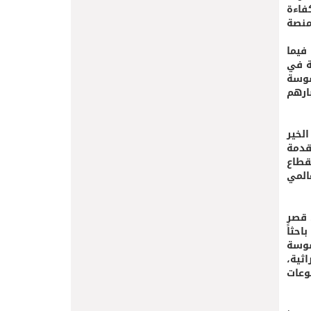
فاءة
منصة
التمور يواصل نموه عالمياً، حيث بلغ الإنتاج العالمي نحو 9.66 مليون طن متري في عام 2023، فيما
لمنطقة في
سوسة
ارهم
لخير
قدمة
قطاع
المي
 قصر
مارات بابوظبي، بمشاركة 218 عالم وباحث من 30 دولة (84 ورقة بحثية و 74 ملصقاً علمياً، إضافة إلى تسجيل 60 باحثاً
سوسة
ثية،
وعات