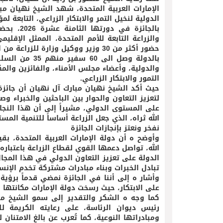
الإمارات العربية المتحدة، شهد الشيخ نهيان مب
بالجائزة 
حضور أكثر من 30 وزير ووكيل وزارة 
والدولية، وأعضاء مجلس الأمناء، والفائزين والم
التمور والابتكار الزراعي.
حيث أكد الشيخ نهيان مبارك آل نهيان أن جائزة خ
لتعزيز التعاون والحوار بين الباحثين والخبراء وص
على المستوى الدولي، مشيراً إلى أن هذا النجاح
الله ثراه، الذي جعل الزراعة أساساً للتنمية المس
نفخر ونعتز بإنجازات الجائزة
وأوضح ه أن دولة الإمارات العربية المتحدة، ب
الله، تواصل دعمها القوي لقطاع الزراعة باعتبار
الدولة على تعزيز التعاون الدولي في هذا المجا
تبادل الخبرات وبناء مبادرات مشتركة تخدم الإنسا
وأشار ه إلى أننا في الجائزة نمضي قدماً برؤية
على الابتكار، حيث رسخت دولة الإمارات مكانتها ال
كما وجه ه الشكر والتقدير إلى سمو الشيخ منص
رئيس ديوان الرئاسة، على رعايته الكريمة لل
ومبادراتها النوعية، كما تُعرب عن بالغ الامتنا