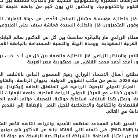
والدراسات المتميزة والتكنولوجيا الحديثة فاز بالجائزة مناصفة بين 
علوم والتكنولوجيا، والدكتور تاي يون كيم من جامعة خليفة لل
، فاز بالجائزة مؤسسة مشاتل الساحل الأخضر من دولة الإمارات الع
وقون المتميزون، فاز بالجائزة السيدة قماشة سيف بطي المزروع
قطاع الزراعي فاز بالجائزة مناصفة بين كل من الدكتور سالم البابل
العربية السعودية، ووحدة البيئة والتنمية المستدامة بالجامعة الأمر
مر والابتكار الزراعي فاز بالجائزة مناصفة بين كل من أ. د. ذيب 
تور أمجد أحمد محمد القاضي من جمهورية مصر العربية
لاق أعمال الاجتماع الوزاري رفيع المستوى الخاص بالائتلاف ال
لمكافحة “سوسة النخيل الحمراء” في دورته الثانية 2026، بدعمٍ من مكتب الشؤون الدولية، بديوان الرئاسة، با
لمركز الدولي للبحوث الزراعية في المناطق الجافة (إيكاردا)، وج
التعاون كذلك، مع المركز الدولي للزراعة الملحية، جامعة الإمارات ال
ة، ويمثل هذا الائتلاف، استجابة مواتية، لتوصيات مؤتمر الأمم الم
يز القيمة الاقتصادية والثقافية والاجتماعية لنخيل التمر، بالإضافة إلى تقديم
مة في العالم.
لمدير العام المساعد لمنظمة الأغذية والزراعة التابعة للأمم المت
الممثل الإقليمي للشرق الأوسط وشمال افريقيا (FAO-RNE)، في كلمته التي ألقاها نيابة عن الدكتور شو د
و) عن اعتزاز المنظمة بالشراكة الاستراتيجية الراسخة مع دولة الإم