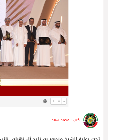
05/08/2026
فريق جازو للسباقات يحرز المراكز 
+
=
-
كتب : محمد سعد
تحت رعاية الشيخ منصور بن زايد آل نهيان، نائب