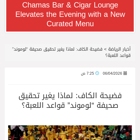
Chamas Bar & Cigar Lounge
Elevates the Evening with a New
معرض سوق السفر العربي 2026 من 14 إلى 17 سبتمبر، مركز دبي التجاري العالمي
Curated Menu
رجل الاعمال سعيد ال بخيت يغادر المستشفى
أخبار الرياضة
>
فضيحة الكاف: لماذا يغير تحقيق صحيفة “لوموند”
جائزة المهندس زياد الزهراني للتفوق العلمي تكرّم نخبة من أبناء وبنات الأطاولة
قواعد اللعبة؟
محمد يوسف ناغي للسيارات تطلق هيونداي فينيو الجديدة كلياً في جدة بارك
06/04/2026
7:25 ص
من المخيّمات الصيفية إلى المغامرات العائلية…أيامٌ لا تُنسى تجمع العائلة في دبي
فضيحة الكاف: لماذا يغير تحقيق
صحيفة “لوموند” قواعد اللعبة؟
الشعراء يلهبون الحماس بالبدع والرد.. في مهرجان الاطاولة
الباحة مدينة سياحية جبلية تجمع بين الطبيعة الخلابة والتراث الثقافي