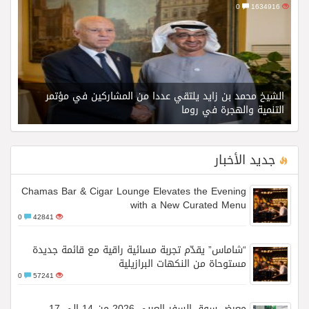
0
1634916
الشيخ محمد بن زايد يلتقي عددا من المشاركين في مؤتمر
التنمية والهجرة في روما
جديد الأخبار
Chamas Bar & Cigar Lounge Elevates the Evening
with a New Curated Menu
0
42841
“شاماس” يقدّم تجربة مسائية راقية مع قائمة جديدة
مستوحاة من النكهات البرازيلية
0
57241
معرض سوق السفر العربي 2026 من 14 إلى 17