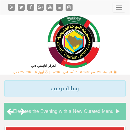
الجمعة , 23 صفر 1448 هـ ,
7 أغسطس 2026 م |
أبريل 6, 2026 , 7:25 ص
رسالة ترحيب
Chamas Bar & Cigar Lounge Elevates the Evening with a New Curated Menu
“شاماس” يقدّم تجربة مسائية راقية مع قائمة جديدة مستوحاة من النكهات البرازيلية