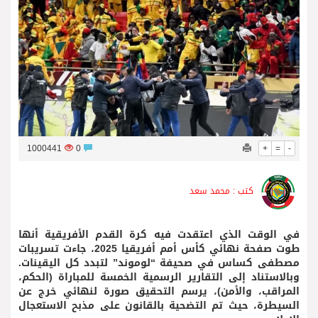
فريق جازو للسباقات يحرز المراكز الثلاثة الأولى في النسخة 75 من رالي فنلندا
1000441
0
+
=
-
كتب : محمد سعد
في الوقت الذي اعتقدت فيه كرة القدم الأفريقية أنها
طوت صفحة نهائي كأس أمم أفريقيا 2025، جاءت تسريبات
مصطفى كساس في صحيفة “لوموند” لتبدد كل اليقينات.
وبالاستناد إلى التقارير الرسمية الخمسة للمباراة (الحكم،
المراقب، والأمن)، يرسم التحقيق صورة لنهائي خرج عن
السيطرة، حيث تم التضحية بالقانون على مذبح الاستعجال