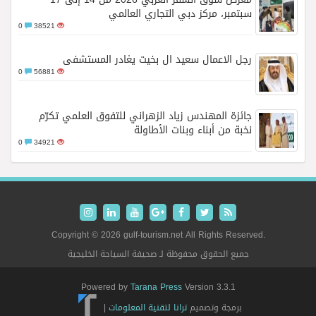
سبتمبر، مركز دبي التجاري العالمي
0
38521
رجل الاعمال سعيد ال بخيت يغادر المستشفى
0
56881
جائزة المهندس زياد الزهراني للتفوق العلمي تكرّم
نخبة من أبناء وبنات الأطاولة
0
34921
Copyright © 2026 gulf-tourism.net All Rights Reserved.
جميع الحقوق محفوظة لـ صحيفة السياحة الخليجية
Powered by
Tarana Press
Version 3.3.1
برمجة وتصميم
ترانا لتقنية المعلومات
|