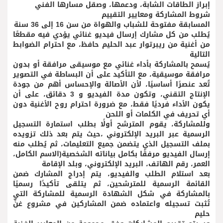
إبراز الطاقات الشابة، ودعمها، وصقل مسارها الفني
شروط المشاركة ومعايير التقييم
المسابقة مفتوحة للشباب والهواة من سن 16 إلى 36 سنة
يُطلب من كل مشارك إرسال فيديو غنائي يؤدي فيه مقطعًا
من أغنية من ريبرتوار عبد الحليم حافظ، مع احترام الضوابط
التالية
يُسمح بالمشاركة بأداء غنائي مع موسيقى مرافقة أو بدون
مرافقة موسيقية، مع التأكيد على أن البساطة في التصوير
تُعد عنصرًا أساسيًا، لأن الأصالة والإحساس أهم من جودة
الإنتاج التقني، وتكون مدة الفيديو و 3 دقائق، على أن
يكون الأداء فرديًا فقط، مع ضرورة احترام روح الأغنية دون
أي تحريف في الكلمات أو اللحن
وللمشاركة، يقوم المترشح أولًا بطلب استمارة التسجيل
الرسمية عبر البريد الإلكتروني ،حيث يتم بعد ذلك تزويده
بملف التسجيل الذي يتضمن جميع التعليمات، ثم يُطلب منه
إرسال الفيديو مرفقًا بكامل بياناته الشخصية(الاسم الكامل،
العمر، رقم الهاتف، البريد الإلكتروني، وبلد الإقامة
بعد استلام الطلب والفيديو، يتم إدراج المشارك ضمن
القائمة الرسمية للمترشحين، ثم يتلقى تأكيدًا رسميًا
بالمشاركة في شكل الشهادة الرسمية للمشاركة التي
تُثبت تسجيله واعتماده ضمن المشاركين في مشروع غنِّ
حليم