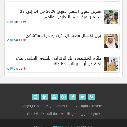
معرض سوق السفر العربي 2026 من 14 إلى 17
سبتمبر، مركز دبي التجاري العالمي
0
38521
رجل الاعمال سعيد ال بخيت يغادر المستشفى
0
56881
جائزة المهندس زياد الزهراني للتفوق العلمي تكرّم
نخبة من أبناء وبنات الأطاولة
0
34921
Copyright © 2026 gulf-tourism.net All Rights Reserved.
جميع الحقوق محفوظة لـ صحيفة السياحة الخليجية
Powered by
Tarana Press
Version 3.3.1