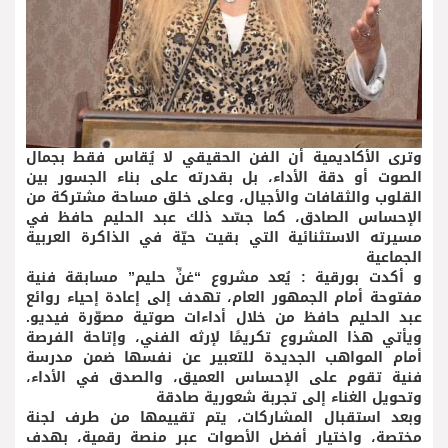
وترى الأكاديمية أن الفن الحقيقي لا يُقاس فقط بجمال
الصوت أو دقة الأداء، بل بقدرته على بناء الجسور بين
القلوب والثقافات والأجيال، وعلى خلق مساحة مشتركة من
الإحساس الصادق، كما جسّد ذلك عبد الحليم حافظ في
مسيرته الاستثنائية التي بقيت حيّة في الذاكرة العربية
الجماعية
و أكدت بورقية : يُعد مشروع “غنِّ حليم” مسابقة فنية
مفتوحة أمام الجمهور العام، تهدف إلى إعادة إحياء روائع
عبد الحليم حافظ من خلال أداءات صوتية مصوّرة فيديو.
ويأتي هذا المشروع تكريمًا لإرثه الفني، وإتاحة الفرصة
أمام المواهب الجديدة للتعبير عن نفسها ضمن مدرسة
فنية تقوم على الإحساس العميق، والصدق في الأداء،
وتحويل الغناء إلى تجربة شعورية صادقة
وبعد استقبال المشاركات، يتم تقييمها من طرف لجنة
مختصة، واختيار أفضل الأصوات عبر منصة رقمية، بهدف