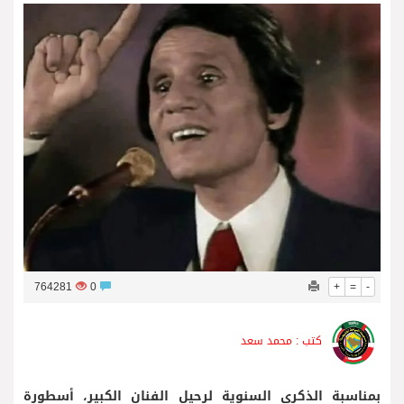
فريق جازو للسباقات يحرز المراكز الثلاثة الأولى في النسخة 75 من رالي فنلندا
764281
0
+
=
-
كتب : محمد سعد
بمناسبة الذكرى السنوية لرحيل الفنان الكبير، أسطورة