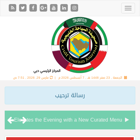
الجمعة , 23 صفر 1448 هـ ,
7 أغسطس 2026 م |
مارس 29, 2026 , 7:51 ص
رسالة ترحيب
Chamas Bar & Cigar Lounge Elevates the Evening with a New Curated Menu
“شاماس” يقدّم تجربة مسائية راقية مع قائمة جديدة مستوحاة من النكهات البرازيلية