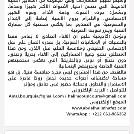
وسيتم تقييم المشاركات وفق مجموعة من المعايير الفنية
الدقيقة التي تضمن اختيار الأصوات الأكثر تعبيرًا وصدقًا،
وتشمل: جودة الصوت، ودقة الأداء، وقوة التعبير
الإحساسي، والالتزام بروح الأغنية إضافة إلى الإبداع
والخصوصية في التقديم، بما يعكس شخصية كل مشارك
الفنية ويبرز هويته الصوتية
وتؤمن أكاديمية حليم أن الغناء الصادق لا يُقاس فقط
بالتقنيات أو الإمكانيات الصوتية، بل بقدرة الفنان على نقل
الإحساس الحقيقي وملامسة القلب قبل الأذن، ومن هذا
المنطلق تدعو جميع المشاركين إلى الغناء بحرية وصدق،
دون تصنّع أو توتر، وبالطريقة التي تعكس شخصيتهم
الفنية الخاصة وتجربتهم الإنسانية.
فالهدف من هذا المشروع ليس مجرد منافسة فنية، بل هو
مساحة لاكتشاف أصوات جديدة تحمل روحًا قادرة على
الاستمرار والتطور، وصناعة حضور فني صادق ومؤثر
للتواصل : البريد الإلكتروني
Amal.bourquia@gmail.com / halimcouncours@gmail.com
الموقع الإلكتروني
www.abdelhalimhafez.com
WhatsApp : +212 661-986362