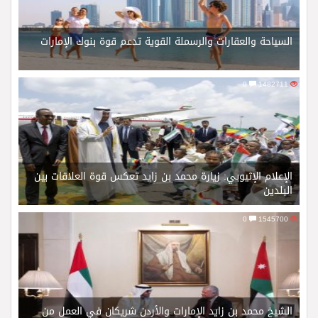
السياحة والعقارات والرسملة القوية تدعم قوة بنوك الإمارات
0
1482711
الإعلام الإثيوبي: زيارة محمد بن زايد تعكس قوة العلاقات بين
البلدين
0
1545700
الشيخ محمد بن زايد الإمارات والأردن شريكان في العمل من