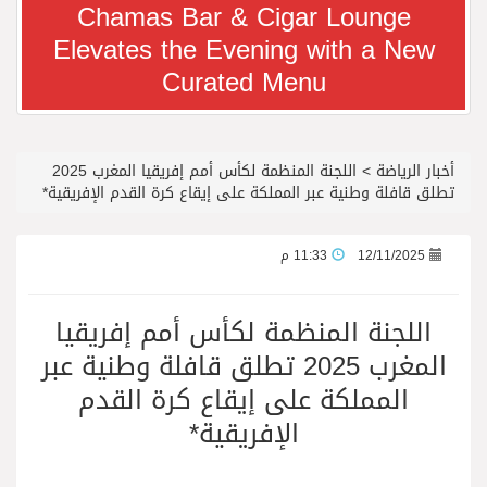
Chamas Bar & Cigar Lounge
Elevates the Evening with a New
معرض سوق السفر العربي 2026 من 14 إلى 17 سبتمبر، مركز دبي التجاري العالمي
Curated Menu
رجل الاعمال سعيد ال بخيت يغادر المستشفى
أخبار الرياضة
>
اللجنة المنظمة لكأس أمم إفريقيا المغرب 2025
جائزة المهندس زياد الزهراني للتفوق العلمي تكرّم نخبة من أبناء وبنات الأطاولة
تطلق قافلة وطنية عبر المملكة على إيقاع كرة القدم الإفريقية*
محمد يوسف ناغي للسيارات تطلق هيونداي فينيو الجديدة كلياً في جدة بارك
12/11/2025
11:33 م
من المخيّمات الصيفية إلى المغامرات العائلية…أيامٌ لا تُنسى تجمع العائلة في دبي
اللجنة المنظمة لكأس أمم إفريقيا
المغرب 2025 تطلق قافلة وطنية عبر
الشعراء يلهبون الحماس بالبدع والرد.. في مهرجان الاطاولة
المملكة على إيقاع كرة القدم
الإفريقية*
الباحة مدينة سياحية جبلية تجمع بين الطبيعة الخلابة والتراث الثقافي