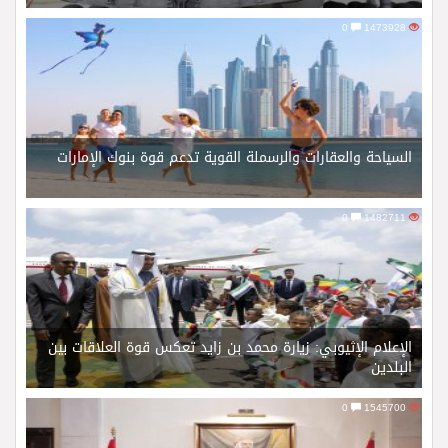
0
1473928
السياحة والعقارات والرسملة القوية تدعم قوة بنوك الإمارات
0
1482711
الإعلام الإثيوبي: زيارة محمد بن زايد تعكس قوة العلاقات بين
البلدين
0
1545700