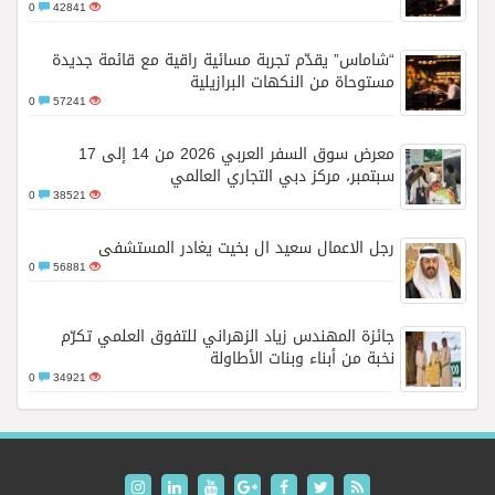
0
42841
“شاماس” يقدّم تجربة مسائية راقية مع قائمة جديدة
مستوحاة من النكهات البرازيلية
0
57241
معرض سوق السفر العربي 2026 من 14 إلى 17
سبتمبر، مركز دبي التجاري العالمي
0
38521
رجل الاعمال سعيد ال بخيت يغادر المستشفى
0
56881
جائزة المهندس زياد الزهراني للتفوق العلمي تكرّم
نخبة من أبناء وبنات الأطاولة
0
34921