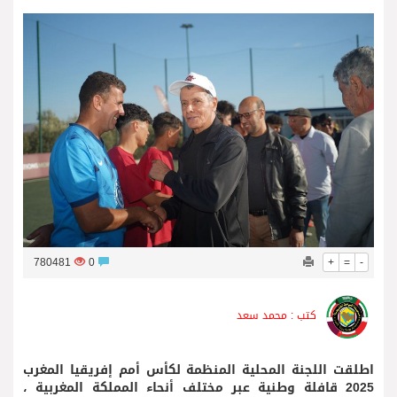
فريق جازو للسباقات يحرز المراكز الثلاثة الأولى في النسخة 75 من رالي فنلندا
780481
0
+
=
-
كتب : محمد سعد
اطلقت اللجنة المحلية المنظمة لكأس أمم إفريقيا المغرب
2025 قافلة وطنية عبر مختلف أنحاء المملكة المغربية ،