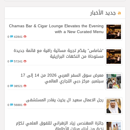
جديد الأخبار
Chamas Bar & Cigar Lounge Elevates the Evening
with a New Curated Menu
0
42841
“شاماس” يقدّم تجربة مسائية راقية مع قائمة جديدة
مستوحاة من النكهات البرازيلية
0
57241
معرض سوق السفر العربي 2026 من 14 إلى 17
سبتمبر، مركز دبي التجاري العالمي
0
38521
رجل الاعمال سعيد ال بخيت يغادر المستشفى
0
56881
جائزة المهندس زياد الزهراني للتفوق العلمي تكرّم
نخبة من أبناء وبنات الأطاولة