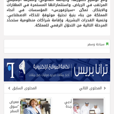
المرتقب في الرياض، واستثماراتها المستمرة في المهارات
والابتكار، تمكّن «سيلزفورس» المؤسسات في أنحاء
المملكة من بناء بنيةٍ تحتيةٍ موثوقةٍ للذكاء الاصطناعي،
وتنمية القدرات البشرية، وإقامة شراكات منظومية ستحدّد
المرحلة التالية من التحوّل الرقمي للمملكة.
سياحة وسفر
المحتوى التالي
المحتوى السابق
أدبي
معرض
جدة
"سوق
السفر