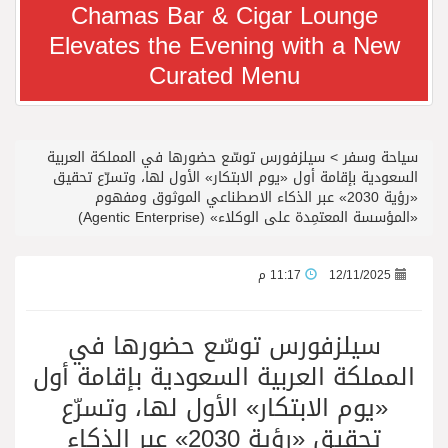
Chamas Bar & Cigar Lounge
Elevates the Evening with a New
رجل الاعمال سعيد ال بخيت يغادر المستشفى
Curated Menu
جائزة المهندس زياد الزهراني للتفوق العلمي تكرّم نخبة من أبناء وبنات الأطاولة
سياحة وسفر
>
سيلزفورس توسّع حضورها في المملكة العربية
محمد يوسف ناغي للسيارات تطلق هيونداي فينيو الجديدة كلياً في جدة بارك
السعودية بإقامة أول «يوم الابتكار» الأول لها، وتسرّع تحقيق
«رؤية 2030» عبر الذكاء الاصطناعي الموثوق ومفهوم
«المؤسسة المعتمِدة على الوكلاء» (Agentic Enterprise)
من المخيّمات الصيفية إلى المغامرات العائلية…أيامٌ لا تُنسى تجمع العائلة في دبي
12/11/2025
11:17 م
الشعراء يلهبون الحماس بالبدع والرد.. في مهرجان الاطاولة
سيلزفورس توسّع حضورها في
الباحة مدينة سياحية جبلية تجمع بين الطبيعة الخلابة والتراث الثقافي
المملكة العربية السعودية بإقامة أول
«يوم الابتكار» الأول لها، وتسرّع
فريق جازو للسباقات يحرز المراكز الثلاثة الأولى في النسخة 75 من رالي فنلندا
تحقيق «رؤية 2030» عبر الذكاء