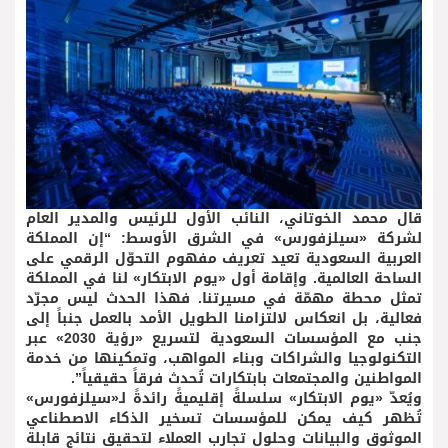
قال محمد الخوتاني، النائب الأول للرئيس والمدير العام
لشركة «سيلزفورس» في الشرق الأوسط: “إن المملكة
العربية السعودية تعيد تعريف مفهوم التحوّل الرقمي على
الساحة العالمية. وإقامة أول «يوم الابتكار» لنا في المملكة
تمثل محطة مهمّة في مسيرتنا. فهذا الحدث ليس مجرّد
فعالية، بل انعكاس لالتزامنا الطويل الأمد بالعمل جنباً إلى
جنب مع المؤسسات السعودية لتسريع «رؤية 2030» عبر
التكنولوجيا والشراكات وبناء المواهب، وتمكينها من خدمة
المواطنين والمجتمعات بابتكارات تُحدث فرقاً حقيقياً”.
ويُعدّ «يوم الابتكار» سلسلةً إقليميةً رائدةً لـ«سيلزفورس»
تُظهر كيف يمكن للمؤسسات تسخير الذكاء الاصطناعي
الموثوق والبيانات وحلول تجارب العملاء لتحقيق نتائج قابلة