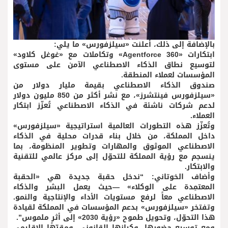
بالإضافة إلى ذلك، أعلنت «سيلزفورس» ما يلي:
ابتكارات «Agentforce 360» وتكاملات مع «غوغل كلاود»
لتوسيع نطاق الذكاء الاصطناعي الآمن على مستوى
المؤسسات لعملاء المنطقة.
صندوق الذكاء الاصطناعي بقيمة مليار دولار من
«سيلزفورس فينتشرز»، مع نشر أكثر من 850 مليون دولار
لدعم شركات ناشئة في الذكاء الاصطناعي تُعزّز ابتكار
العملاء.
وتُعزّز هذه التطورات العالمية استراتيجية «سيلزفورس»
داخل المملكة، من خلال بناء قدرات محلية في الذكاء
الاصطناعي الموثوق والمهارات وتطوير المنظومة، بما
ينسجم مع رؤية المملكة للتحوّل إلى مركز عالمي للتقنية
والابتكار.
وأضاف الخوتاني: “ندخل حقبة جديدة هي «الحقبة
المعتمِدة على الوكلاء» —حيث يعمل البشر والذكاء
الاصطناعي معاً لرفع مستويات الأداء والإنتاجية والنمو.
وتفتخر «سيلزفورس» بدعم المؤسسات في المملكة لقيادة
هذا التحوّل، وتحويل طموح «رؤية 2030» إلى أثرٍ ملموس”.
ومع توسيع حضورها، وكيانها القانوني، ومقرّها الإقليمي