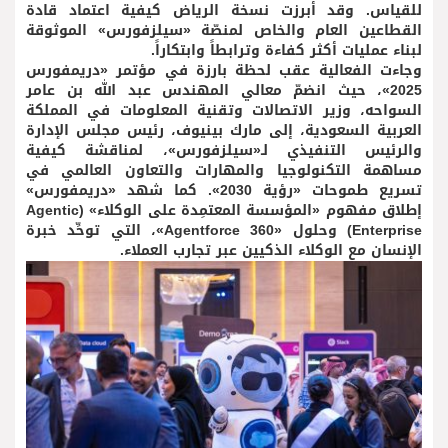
للقياس. وقد أبرزت نسخة الرياض كيفية اعتماد قادة
القطاعين العام والخاص لمنصّة «سيلزفورس» الموثوقة
لبناء عمليات أكثر كفاءة وترابطاً وابتكاراً.
وجاءت الفعالية عقب لحظة بارزة في مؤتمر «دريمفورس
2025»، حيث انضمّ معالي المهندس عبد الله بن عامر
السواحه، وزير الاتصالات وتقنية المعلومات في المملكة
العربية السعودية، إلى مارك بينيوف، رئيس مجلس الإدارة
والرئيس التنفيذي لـ«سيلزفورس»، لمناقشة كيفية
مساهمة التكنولوجيا والمهارات والتعاون العالمي في
تسريع طموحات «رؤية 2030». كما شهد «دريمفورس»
إطلاق مفهوم «المؤسسة المعتمِدة على الوكلاء» (Agentic
Enterprise) وحلول «Agentforce 360»، التي توحِّد خبرة
الإنسان مع الوكلاء الذكيين عبر تجارب العملاء.