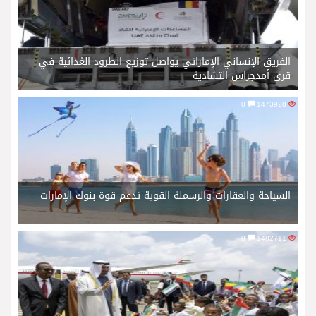
الفريق الإنساني الإماراتي يواصل توزيع الطرود الغذائية في
قرى أمدجراس التشادية
0
1473928
السياحة والعقارات والرسملة القوية تدعم قوة بنوك الإمارات
0
1482711