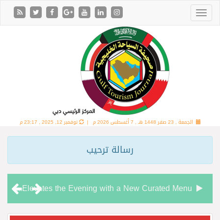
الجمعة , 23 صفر 1448 هـ ,
7 أغسطس 2026 م |
نوفمبر 12, 2025 , 23:17 م
رسالة ترحيب
Chamas Bar & Cigar Lounge Elevates the Evening with a New Curated Menu
“شاماس” يقدّم تجربة مسائية راقية مع قائمة جديدة مستوحاة من النكهات البرازيلية
معرض سوق السفر العربي 2026 من 14 إلى 17 سبتمبر، مركز دبي التجاري العالمي