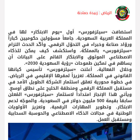
الرياض : زبيدة حمادنة
استضافت «سيلزفورس» أول «يوم الابتكار» لها في
المملكة العربية السعودية، جامعاً مسؤولين حكوميين كباراً
وروّاد صناعة وخبراء في التحوّل الرقمي. وأكّد الحدث التزام
«سيلزفورس» بالمملكة، واستكشف كيف يمكن للذكاء
الاصطناعي الموثوق والابتكار القائم على البيانات أن
يساهم في تمكين طموحات «رؤية السعودية 2030».
وخلال الفعالية، أعلنت «سيلزفورس» تأسيس كيانها
القانوني في المملكة، تعزيزاً لمقرها الإقليمي في الرياض،
في خطوة محورية تعمّق استثمار الشركة الطويل الأمد في
مستقبل المملكة الرقمي ومنطقة الخليج على نطاق أوسع.
ويأتي هذا الإنجاز امتداداً لاستثمار «سيلزفورس» المُعلن
سابقاً بقيمة 500 مليون دولار في السعودية، والموجّه لدعم
الابتكار، وتطوير المهارات الرقمية، وتعزيز الأولويات
الوطنية في مجالات الذكاء الاصطناعي والحوسبة السحابية
ومستقبل العمل.