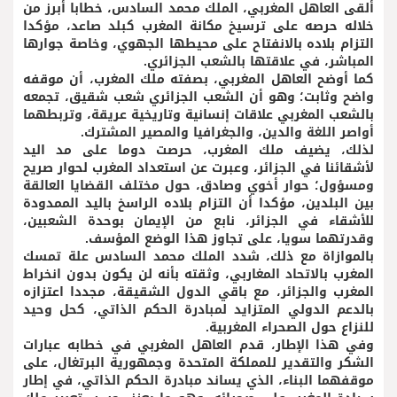
ألقى العاهل المغربي، الملك محمد السادس، خطابا أبرز من
خلاله حرصه على ترسیخ مكانة المغرب كبلد صاعد، مؤكدا
التزام بلاده بالانفتاح على محيطها الجهوي، وخاصة جوارها
المباشر، في علاقتها بالشعب الجزائري.
كما أوضح العاهل المغربي، بصفته ملك المغرب، أن موقفه
واضح وثابت؛ وهو أن الشعب الجزائري شعب شقيق، تجمعه
بالشعب المغربي علاقات إنسانية وتاريخية عريقة، وتربطهما
أواصر اللغة والدين، والجغرافيا والمصير المشترك.
لذلك، يضيف ملك المغرب، حرصت دوما على مد اليد
لأشقائنا في الجزائر، وعبرت عن استعداد المغرب لحوار صريح
ومسؤول؛ حوار أخوي وصادق، حول مختلف القضايا العالقة
بين البلدين، مؤكدا أن التزام بلاده الراسخ باليد الممدودة
للأشقاء في الجزائر، نابع من الإيمان بوحدة الشعبين،
وقدرتهما سويا، على تجاوز هذا الوضع المؤسف.
بالموازاة مع ذلك، شدد الملك محمد السادس علة تمسك
المغرب بالاتحاد المغاربي، وثقته بأنه لن يكون بدون انخراط
المغرب والجزائر، مع باقي الدول الشقيقة، مجددا اعتزازه
بالدعم الدولي المتزايد لمبادرة الحكم الذاتي، كحل وحيد
للنزاع حول الصحراء المغربية.
وفي هذا الإطار، قدم العاهل المغربي في خطابه عبارات
الشكر والتقدير للمملكة المتحدة وجمهورية البرتغال، على
موقفهما البناء، الذي يساند مبادرة الحكم الذاتي، في إطار