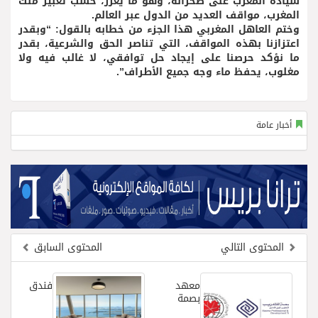
سيادة المغرب على صحرائه، وهو ما يعزز، حسب تعبير ملك
المغرب، مواقف العديد من الدول عبر العالم.
وختم العاهل المغربي هذا الجزء من خطابه بالقول: “وبقدر
اعتزازنا بهذه المواقف، التي تناصر الحق والشرعية، بقدر
ما نؤكد حرصنا على إيجاد حل توافقي، لا غالب فيه ولا
مغلوب، يحفظ ماء وجه جميع الأطراف”.
أخبار عامة
المحتوى التالي
المحتوى السابق
معهد
فندق
بصمة