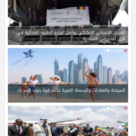
الفريق الإنساني الإماراتي يواصل توزيع الطرود الغذائية في
قرى أمدجراس التشادية
0
1473928
السياحة والعقارات والرسملة القوية تدعم قوة بنوك الإمارات
0
1482711