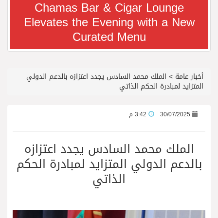
Chamas Bar & Cigar Lounge
Elevates the Evening with a New
معرض سوق السفر العربي 2026 من 14 إلى 17 سبتمبر، مركز دبي التجاري العالمي
Curated Menu
رجل الاعمال سعيد ال بخيت يغادر المستشفى
أخبار عامة
>
الملك محمد السادس يجدد اعتزازه بالدعم الدولي
جائزة المهندس زياد الزهراني للتفوق العلمي تكرّم نخبة من أبناء وبنات الأطاولة
المتزايد لمبادرة الحكم الذاتي
محمد يوسف ناغي للسيارات تطلق هيونداي فينيو الجديدة كلياً في جدة بارك
30/07/2025
3:42 م
من المخيّمات الصيفية إلى المغامرات العائلية…أيامٌ لا تُنسى تجمع العائلة في دبي
الملك محمد السادس يجدد اعتزازه
بالدعم الدولي المتزايد لمبادرة الحكم
الشعراء يلهبون الحماس بالبدع والرد.. في مهرجان الاطاولة
الذاتي
الباحة مدينة سياحية جبلية تجمع بين الطبيعة الخلابة والتراث الثقافي