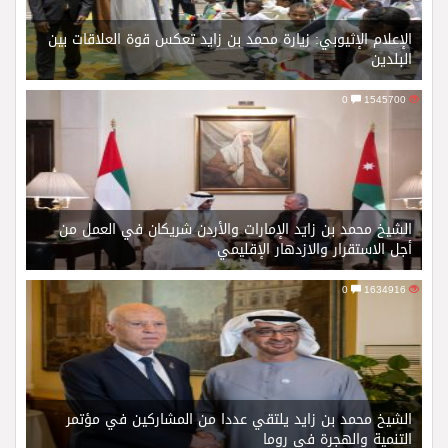
الإعلام الإثيوبي: زيارة محمد بن زايد تعكس قوة العلاقات بين
البلدين
0
1545700
الشيخ محمد بن زايد الإمارات والأردن شريكان في العمل من
أجل الاستقرار والازدهار الإقليمي
0
1634916
الشيخ محمد بن زايد يلتقي عددا من المشاركين في مؤتمر
التنمية والهجرة في روما