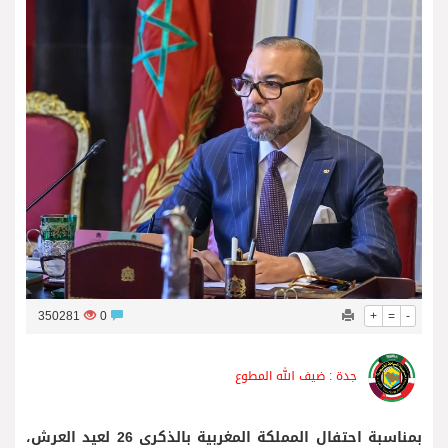
فريق جازو للسباقات يحرز المراكز الثلاثة الأولى في النسخة 75 من رالي فنلندا
350281
0
+
=
-
جدة : ضيف الله المطوع
بمناسبة احتفال المملكة المغربية بالذكرى 26 لعيد العرش،