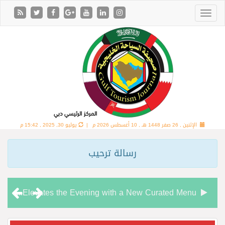
الإثنين , 26 صفر 1448 هـ ,
10 أغسطس 2026 م |
يوليو 30, 2025 , 15:42 م
رسالة ترحيب
Chamas Bar & Cigar Lounge Elevates the Evening with a New Curated Menu
“شاماس” يقدّم تجربة مسائية راقية مع قائمة جديدة مستوحاة من النكهات البرازيلية