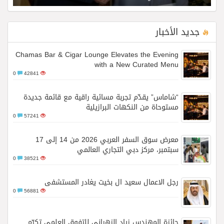
جديد الأخبار
Chamas Bar & Cigar Lounge Elevates the Evening
with a New Curated Menu
0
42841
“شاماس” يقدّم تجربة مسائية راقية مع قائمة جديدة
مستوحاة من النكهات البرازيلية
0
57241
معرض سوق السفر العربي 2026 من 14 إلى 17
سبتمبر، مركز دبي التجاري العالمي
0
38521
رجل الاعمال سعيد ال بخيت يغادر المستشفى
0
56881
جائزة المهندس زياد الزهراني للتفوق العلمي تكرّم