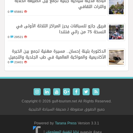
الباحة مدينة سياحية جبلية تجمع بين الطبيعة الخلابة
والتراث الثقافي
0
65881
فريق جازو للسباقات يحرز المراكز الثلاثة الأولى في
النسخة 75 من رالي فنلندا
0
29521
الدكتورة بثينة إحسان.. مسيرة مهنية تجمع بين الخبرة
الأكاديمية والمواكبة العالمية في طب الجلدية والتجميل
0
23401
Copyright © 2026 gulf-tourism.net All Rights Reserved.
جميع الحقوق محفوظة لـ صحيفة السياحة الخليجية
Powered by
Tarana Press
Version 3.3.1
برمجة وتصميم
ترانا لتقنية المعلومات
|