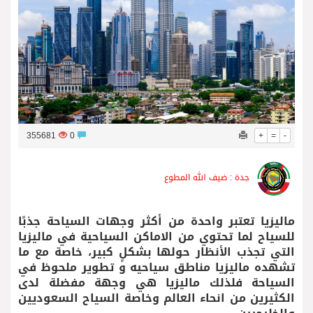
من المخيّمات الصيفية إلى المغامرات العائلية…أيامٌ لا تُنسى تجمع العائلة في دبي
355681
0
+
=
-
جدة : ضيف الله المطوع
ماليزيا تعتبر واحدة من أكثر وجهات السياحة جذبًا
للسياح لما تحتوي من الاماكن السياحية في ماليزيا
التي تجذب الأنظار حولها بشكلٍ كبير، خاصة مع ما
تشهده ماليزيا مناطق سياحيه و تطوير ملحوظ في
السياحة فلذلك ماليزيا هي وجهة مفضلة لدى
الكثيرين من انحاء العالم وخاصة السياح السعوديين