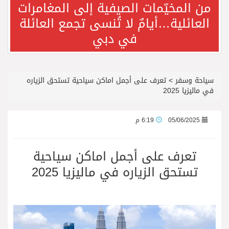
من المخيّمات الصيفية إلى المغامرات
العائلية…أيامٌ لا تُنسى تجمع العائلة
فريق جازو للسباقات يحرز المراكز الثلاثة الأولى في النسخة 75 من رالي فنلندا
في دبي
الدكتورة بثينة إحسان.. مسيرة مهنية تجمع بين الخبرة الأكاديمية والمواكبة العالمية في طب الجلدية والتجميل
سياحة وسفر
>
تعرف على أجمل اماكن سياحية تستحق الزياره
الدكتورة بثينة إحسان.. خبرة متخصصة في الجلدية والتجميل بمركز ابتسامة النجوم بالرياض
في ماليزيا 2025
مجموعة أباريل تحتفي بإطلاق تطبيق آيڤي بالتزامن مع حملة العودة إلى المدارس
05/06/2025
6:19 م
المزارع السياحية في الباحة تستقبل الزوار وتقدّم لهم مزيجًا من الطبيعة
تعرف على أجمل اماكن سياحية
تستحق الزياره في ماليزيا 2025
مفاجآت صيف دبي تطلق أول كرنفال للعودة إلى المدارس في بالم جميرا مول
إطلالة شعت وجهة سياحية جديدة وإبهار ساحر على بحر العرب والطبيعة الخلابة في ظفار