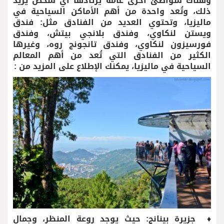
وهناك شواطئ أخرى عامة يرتادها أي شخص يريد
ذلك، وتُعد واحدة من أهم الأماكن السياحية في
ماليزيا، وتحتوي العديد من الفنادق مثل: فندق
ويستن لنكاوي، وفندق بلانجي بيتش، وفندق
فورسيزون لنكاوي، وفندق تانجونج روه، وغيرها
الكثير من الفنادق التي تُعد من أهم المعالم
السياحية في ماليزيا، يمكنك الإطلاع على المزيد من :
♦ جزيرة بينانج: حيث يوجد روعة المنظر، وجمال