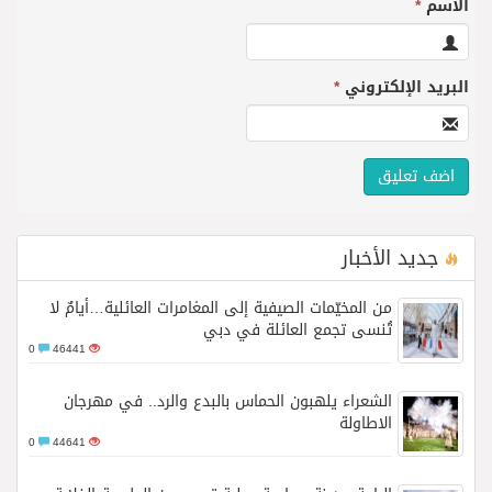
الاسم
*
البريد الإلكتروني
*
جديد الأخبار
من المخيّمات الصيفية إلى المغامرات العائلية…أيامٌ لا
تُنسى تجمع العائلة في دبي
0
46441
الشعراء يلهبون الحماس بالبدع والرد.. في مهرجان
الاطاولة
0
44641