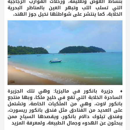
بنشاط الغوص وتعليمه، ورحلات القوارب الزجاجية
التي تسلب اللب وتبهر العين بالمناظر البحرية
الخلابة، كما ينتشر على شواطئها نخيل جوز الهند،
♦ جزيرة بانكور في ماليزيا: وهي تلك الجزيرة
الساحرة الخلابة التي تقع في خليج ملكا، وبها منتجع
بانكور لاوت، وهي من الملكيات الخاصة، وتشتمل
على العديد من الفنادق مثل فندق بانكور ريسورت،
وفندق تيلوك دالام بانكور، ويقصدها السياح ممن
يبحثون عن الهدوء وجمال الطبيعة، ولمعرفة المزيد