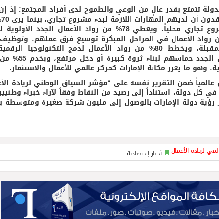
من الأشخ
أبناء المجتمع الإماراتي فرصاً قوية لإطلاق مشروع تجاري محلياً، ويعطي 78% من رواد الأعمال الجدد الأ
اعي والبيئي على الربحية، ويتوقع 75% من رواد الأعمال في المراحل المبكرة توسيع فرق عملهم، وتو
موظفين على الأقل خلال السنوات الخمس المقبلة، ويخطط 80% من رواد الأعمال لدمج التكنولوجيا ا
عملياتهم التجارية، ويبدي 78% من رواد الأعمال الجدد حماسه
ية، وهو ما يعزز مكانة الإمارات كمركز عالمي للأعمال والاستثمار.
ل عالمياً ضمن التقرير نفسه على “مؤشر السياق الوطني لريادة الأع
مال في كل دولة، استناداً إلى رصيد من النقاط وفقاً لآراء خبراء وطني
ز رؤية دولة الإمارات بالوصول إلى مليون شركة صغيرة ومتوسطة ب
أخبار إقتصادية