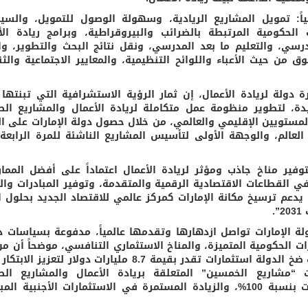
ً: تمويل المشاريع الريادية، وسهولة الوصول للتمويل، والسي
 الحكومية المرتبطة بالضرائب والبيروقراطية، وبرامج ريادة الأ
رسي، والتعليم ما بعد المدرسي، ونقل نتائج البحث والتطوير، وال
 من حيث الأعباء واللوائح التنظيمية، والمعايير الاجتماعية والثق
ة دولة لريادة الأعمال، إن ثمار الرؤية الاستشرافية التي تبنتها 
ة، لتطوير منظومة عمل متكاملة لريادة الأعمال والمشاريع الص
المستويين الإقليمي والعالمي، من خلال حصول دولة الإمارات على ال
لعالم، والوجهة الأولى لتأسيس المشاريع الناشئة للمرة الرابعة
وفير مناخ جاذب ومؤثر لريادة الأعمال اعتماداً على أفضل المما
ي القطاعات الاقتصادية الرقمية والمتقدمة، وتوفير المبادرات وال
ا يدعم ترسيخ مكانة الإمارات كمركز عالمي للاقتصاد الجديد بحلول ا
.
ولة الإمارات تواصل ازدهارها وتقدمها عالمياً، مدفوعة بسياسات د
ت الحكومية المتميزة، والمناخ الاستثماري التنافسي، موضحاً أن من 
العوامل الرئيسية التي أسهمت في تحقيق ذلك ضخ الدولة استثمارات تقدر بقيمة 8.7 مليارات دولار لتعز
“مشاريع الخمسين” المتعلقة بريادة الأعمال والمشاريع الص
والمتوسطة، والسماح بالتملك الأجنبي للشركات بنسبة 100%، والزيادة المستمرة في الاستثمارات الأجنبية