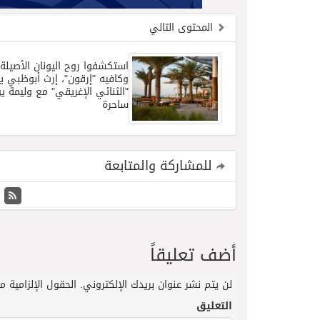
المحتوى التالي
استكشفوا روح اليونان الأصيل
وكافيه "إرقون"، إرث أبوظبي
"الثنائي الإغريقي" مع وليمة يو
ساحرة
للمشاركة والمتابعة
أضف تعليقاً
لن يتم نشر عنوان بريدك الإلكتروني.
الحقول الإلزامية مش
التعليق