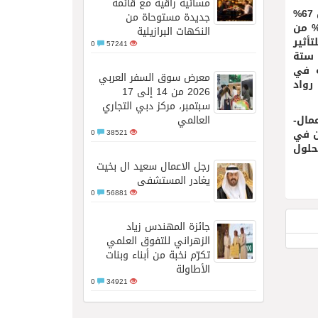
مسائية راقية مع قائمة
ولفت التقرير إلى أن ثقافة ريادة الأعمال في الدولة تتمتع بقدر عالٍ من الوعي والطموح لدى أفراد المجتمع؛ إذ إن 67%
جديدة مستوحاة من
اص البالغين يعرفون رائد أعمال أو يعتقدون أن لديهم المهارات اللازمة لبدء مشروع تجاري، بينما يرى 70% من
النكهات البرازيلية
ولوية للتأثير
0
57241
ظيف ستة
لرقمية في
معرض سوق السفر العربي
م لبناء ثروة كبيرة أو دخل مرتفع، ويخدم 55% من رواد
2026 من 14 إلى 17
سبتمبر، مركز دبي التجاري
مال-
العالمي
ين في
0
38521
حلول
رجل الاعمال سعيد ال بخيت
يغادر المستشفى
0
56881
جائزة المهندس زياد
الزهراني للتفوق العلمي
تكرّم نخبة من أبناء وبنات
الأطاولة
0
34921