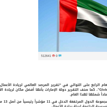
الثلاثة الأولى في النسخة 75 من رالي فنلندا
512641
0
عام الرابع على التوالي في “تقرير المرصد العالمي لريادة الأعمال 
2024 /2025 Global Entrepreneurship Monitor ،GEM”، كما صنف التقرير دولة الإمارات بأنها أفضل مكان لريادة
وحصلت دولة الإمارات على المركز ا
سسية الداعمة لبيئة ريادة الأعمال.