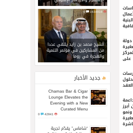
اسات
0
1634916
عمال
بنية
افية
دولة
الشيخ محمد بن زايد يلتقي عددا
غيرة
من المشاركين في مؤتمر التنمية
مركز
والهجرة في روما
 على
رسات
جديد الأخبار
حلول
لعقد
Chamas Bar & Cigar
Lounge Elevates the
اعمة
Evening with a New
أبرز
Curated Menu
يز الابتكار ونمو
0
42841
غيرة
 المباشرة
“شاماس” يقدّم تجربة