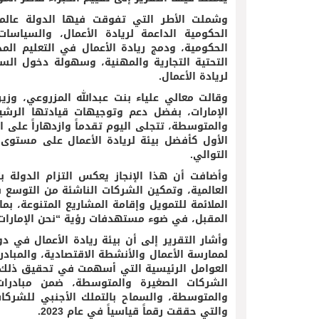
وشملت الأطر التي تفوقت فيها الدولة عالميا
الحكومية الداعمة لريادة الأعمال، والسياسات
الحكومية، ودمج ريادة الأعمال في التعليم المد
التحتية التجارية والمهنية، وسهولة دخول السوق
لريادة الأعمال.
وقالت معالي علياء بنت عبدالله المزروعي، وزير
الإمارات، بفضل دعم وتوجيهات قيادتها الرشيد
والمتوسطة، تتجلى اليوم تقدماً وازدهاراً على 
الأول كأفضل بيئة لريادة الأعمال على مستوى ا
التوالي.
وأضافت أن هذا الإنجاز يعكس التزام الدولة بت
العالمية، وتمكين الشركات الناشئة من التوسع ف
الملائمة للتمويل وإقامة المشاريع المتنوعة، بم
المقبل، في ضوء مستهدفات رؤية “نحن الإمارات 2031”
وأشار التقرير إلى أن بيئة ريادة الأعمال في د
لممارسة الأعمال والأنشطة الاقتصادية، والمبادرا
الشركات الصغيرة والمتوسطة، ضمن مبادرات 
والتي حققت رقماً قياسياً في عام 2023.