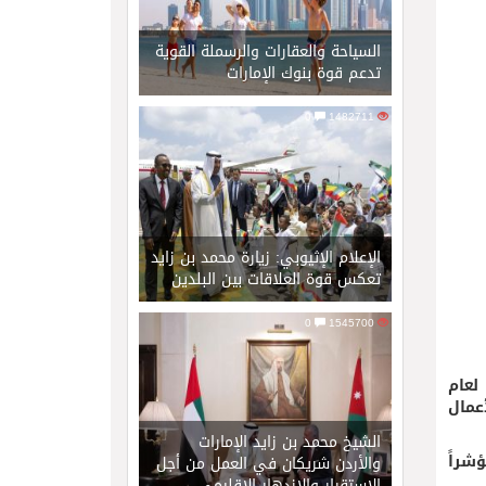
السياحة والعقارات والرسملة القوية
تدعم قوة بنوك الإمارات
0
1482711
الإعلام الإثيوبي: زيارة محمد بن زايد
تعكس قوة العلاقات بين البلدين
0
1545700
لعام
 الأعمال
الشيخ محمد بن زايد الإمارات
لأول، ضمن مجموعة الدول المرتفعة الدخل في 11 مؤشراً رئيسياً من أصل 13 مؤشراً
والأردن شريكان في العمل من أجل
الاستقرار والازدهار الإقليمي