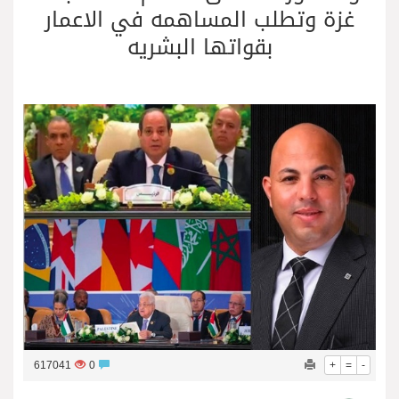
غزة وتطلب المساهمه في الاعمار
فريق جازو للسباقات يحرز المراكز الثلاثة الأولى في النسخة 75 من رالي فنلندا
بقواتها البشريه
617041
0
+
=
-