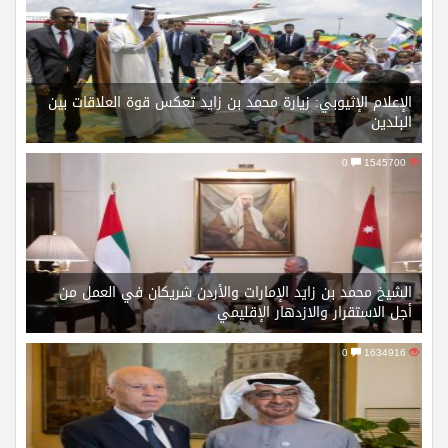
الإعلام الإثيوبي: زيارة محمد بن زايد تعكس قوة العلاقات بين
البلدين
0
1545700
الشيخ محمد بن زايد الإمارات والأردن شريكان في العمل من
أجل الاستقرار والازدهار الإقليمي
0
1634916