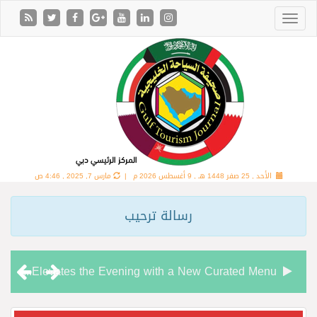
الأحد , 25 صفر 1448 هـ ,
9 أغسطس 2026 م |
مارس 7, 2025 , 4:46 ص
رسالة ترحيب
Chamas Bar & Cigar Lounge Elevates the Evening with a New Curated Menu
“شاماس” يقدّم تجربة مسائية راقية مع قائمة جديدة مستوحاة من النكهات البرازيلية