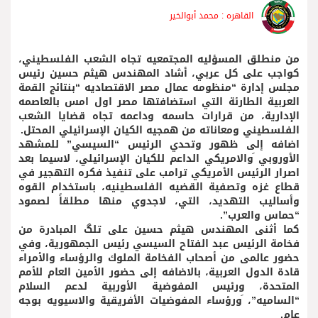
القاهره : محمد أبوالخير
من منطلق المسؤليه المجتمعيه تجاه الشعب الفلسطيني،
كواجب على كل عربي، أشاد المهندس هيثم حسين رئيس
مجلس إدارة “منظومه عمال مصر الاقتصاديه “بنتائج القمة
العربية الطارئة التي استضافتها مصر اول امس بالعاصمه
الإدارية، من قرارات حاسمه وداعمه تجاه قضايا الشعب
الفلسطيني ومعاناته من همجيه الكيان الإسرائيلي المحتل.
اضافه إلى ظهور وتحدي الرئيس “السيسي” للمشهد
الأوروبي َوالامريكي الداعم للكيان الإسرائيلي، لاسيما بعد
اصرار الرئيس الأمريكي ترامب على تنفيذ فكره التهجير في
قطاع غزه وتصفية القضيه الفلسطينيه، باستخدام القوه
وأساليب التهديد، التي، لاجدوي منها مطلقاََ لصمود
“حماس والعرب”.
كما أثنى المهندس هيثم حسين على تلگ المبادرة من
فخامة الرئيس عبد الفتاح السيسي رئيس الجمهورية، وفي
حضور عالمى من أصحاب الفخامة الملوك والرؤساء والأمراء
قادة الدول العربية، بالاضافه إلى حضور الأمين العام للأمم
المتحدة، ورئيس المفوضية الأوربية لدعم السلام
“الساميه”، َورؤساء المفوضيات الأفريقية والاسيويه بوجه
عام.