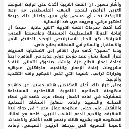
وأشار حسين، ان القمة العربية أكدت على ثوابت الموقف
العربي الرافض لتهجير الشعب الفلسطيني من أرضه
التاريخية تحت أي مسمى وأي مبرر، واعتبار ذلك جريمة
تطهير عرقي، وجريمه حرب ضد الإنسانية.
كما أكدت مخرجات القمه العربيه “الغير عاديه” مجددًا أن
إقامة الدولة الفلسطينية المستقلة وعاصمتها القدس
الشرقية، هو الخيار الاستراتيجي الوحيد لتحقيق الأمن
والاستقرار والسلام في المنطقة بطابع خاص.
ودعا “حسين” كافة دول العالم إلى الاستجابة السريعة
لقرار القمة بشأن عقد مؤتمر دولي جديد في القاهرة أيضاََ
لإعادة إعمار قطاع غزة وإنشاء صندوق ائتماني لتنفيذ
مشروعات إعادة الإعمار والتنميه، متجاهلين عنجهيه
وقرارات ترامب، لاسيما التي تخص التجهير ولغه التهديد
والوعيد.
وعلى غرار ذلك، أعلن المهندس هيثم حسين، عن جاهزيه
منظومتة الصناعيه التنموية الاقتصاديه المستدامة
للمشاركه في اعاده الإعمار بقطاع غزه، خاصه في قطاع
الصناعه والتشييد وأعاده تشغيل المنشأت الصناعيه
والتأهيل، علي خطي “منظومه عمال مصر ” في دوله لبيبا
الشقيقه وتقديم الدعم للشعب الليبي، خاصه مع امتلاك
المنظومه قوه بشريه هائله وتدعم هذه الأفكار والاجندات،
لاسيما التنمويه التي طرحها الرئيس السيسي، َوقاده