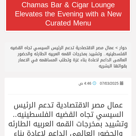
Chamas Bar & Cigar Lounge
Elevates the Evening with a New
معرض سوق السفر العربي 2026 من 14 إلى 17 سبتمبر، مركز دبي التجاري العالمي
Curated Menu
رجل الاعمال سعيد ال بخيت يغادر المستشفى
حوار
>
عمال مصر الاقتصادية تدعم الرئيس السيسي تجاه القضيه
جائزة المهندس زياد الزهراني للتفوق العلمي تكرّم نخبة من أبناء وبنات الأطاولة
الفلسطينيه.. وتشييد بمخرجات القمه العربيه الطارئه والحضور
العالمى الداعم لاعادة بناء غزة وتطلب المساهمه في الاعمار
بقواتها البشريه
محمد يوسف ناغي للسيارات تطلق هيونداي فينيو الجديدة كلياً في جدة بارك
07/03/2025
4:46 ص
من المخيّمات الصيفية إلى المغامرات العائلية…أيامٌ لا تُنسى تجمع العائلة في دبي
عمال مصر الاقتصادية تدعم الرئيس
الشعراء يلهبون الحماس بالبدع والرد.. في مهرجان الاطاولة
السيسي تجاه القضيه الفلسطينيه..
وتشييد بمخرجات القمه العربيه الطارئه
الباحة مدينة سياحية جبلية تجمع بين الطبيعة الخلابة والتراث الثقافي
والحضور العالمى الداعم لاعادة بناء