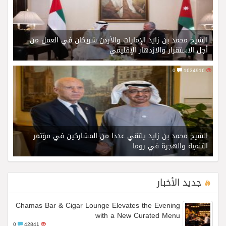
الشيخ محمد بن زايد الإمارات والأردن شريكان في العمل من
أجل الاستقرار والازدهار الإقليمي
0
1634916
الشيخ محمد بن زايد يلتقي عددا من المشاركين في مؤتمر
التنمية والهجرة في روما
جديد الأخبار
Chamas Bar & Cigar Lounge Elevates the Evening
with a New Curated Menu
0
42841