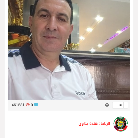
461881
0
+
=
-
الرباط : هندة بداوي