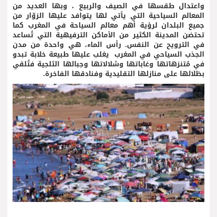
واعتدال طقسها في الصيف والربيع ، وبها العديد من
المعالم السياحية التي يأتي لها يتوافد عليها الزوّار من
جميع البلدان لرؤية أهم معالم السياحة في المغرب كما
تحتضن المدينة الكثير من الأماكن الترفيهية التي تُساعد
في الترويح عن النفس. رأس الماء، هي واحدة من مدن
الجذب السياحي في المغرب يغلب عليها طبيعة خلابة تبدو
في مُتنزهاتها وغاباتها وشلالاتها وجبالها الثلجية فتُلقي
بظلالها على منازلها التقليدية وفنادقها الفاخرة.