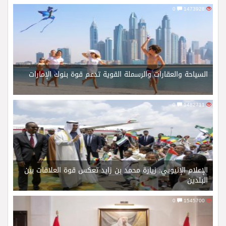
0
1473928
السياحة والعقارات والرسملة القوية تدعم قوة بنوك الإمارات
0
1482711
الإعلام الإثيوبي: زيارة محمد بن زايد تعكس قوة العلاقات بين
البلدين
0
1545700