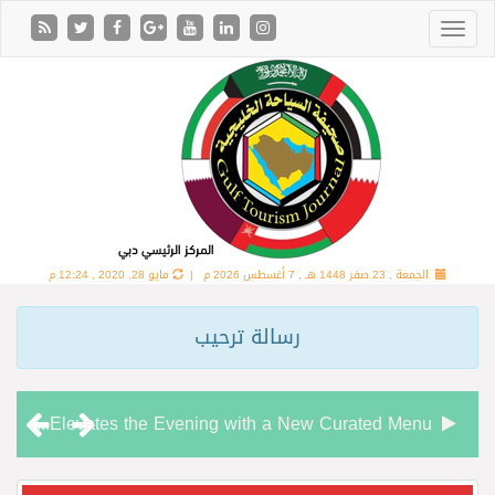
الجمعة , 23 صفر 1448 هـ ,
7 أغسطس 2026 م |
مايو 28, 2020 , 12:24 م
رسالة ترحيب
Chamas Bar & Cigar Lounge Elevates the Evening with a New Curated Menu
“شاماس” يقدّم تجربة مسائية راقية مع قائمة جديدة مستوحاة من النكهات البرازيلية