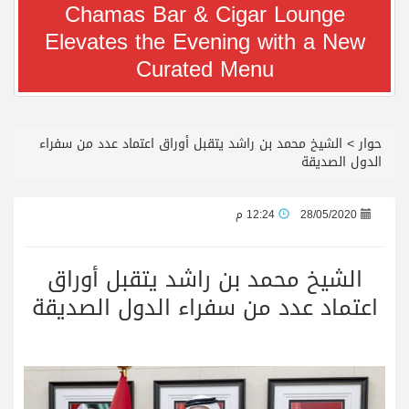
Chamas Bar & Cigar Lounge
Elevates the Evening with a New
معرض سوق السفر العربي 2026 من 14 إلى 17 سبتمبر، مركز دبي التجاري العالمي
Curated Menu
رجل الاعمال سعيد ال بخيت يغادر المستشفى
حوار
>
الشيخ محمد بن راشد يتقبل أوراق اعتماد عدد من سفراء
جائزة المهندس زياد الزهراني للتفوق العلمي تكرّم نخبة من أبناء وبنات الأطاولة
الدول الصديقة
محمد يوسف ناغي للسيارات تطلق هيونداي فينيو الجديدة كلياً في جدة بارك
28/05/2020
12:24 م
من المخيّمات الصيفية إلى المغامرات العائلية…أيامٌ لا تُنسى تجمع العائلة في دبي
الشيخ محمد بن راشد يتقبل أوراق
اعتماد عدد من سفراء الدول الصديقة
الشعراء يلهبون الحماس بالبدع والرد.. في مهرجان الاطاولة
الباحة مدينة سياحية جبلية تجمع بين الطبيعة الخلابة والتراث الثقافي