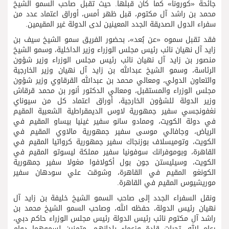
جائحة «كورونا» كما كان قبلها. حيث تقبل صاحب السمو الشيخ
محمد بن راشد آل مكتوم، قبل ظهر أمس، أوراق اعتماد عدد من
سفراء الدول الصديقة الجدد المعينين لدى الدولة غير المقيمين.
فقد تقبل سموه «عن بُعد»، بحضور الفريق سمو الشيخ سيف بن
زايد آل نهيان نائب رئيس مجلس الوزراء وزير الداخلية، وسمو الشيخ
منصور بن زايد آل نهيان نائب رئيس مجلس الوزراء وزير شؤون
الرئاسة، وسمو الشيخ عبدالله بن زايد آل نهيان وزير الخارجية
والتعاون الدولي، ومعالي محمد بن عبدالله القرقاوي وزير شؤون
مجلس الوزراء والمستقبل، ومعالي الدكتور أنور بن محمد قرقاش
وزير الدولة للشؤون الخارجية، أوراق اعتماد كل من سيوناي
نغفونجسي سفير جمهورية لاوس الديمقراطية الشعبية المقيم
في دولة الكويت، وممادو سانو سفير غينيا بيساو المقيم في
الرياض، وجافالي موسى سفير جمهورية مالاوي المقيم في
الكويت، وتوميسلاف بوزنجاك سفير جمهورية كرواتيا المقيم في
القاهرة، وبوموفرانك سوفونيا سفير مملكة ليسوتو المقيم في
الكويت، وسيليستن جون بول أكولافوا مغولا سفير جمهورية
الكونغو المقيم في القاهرة، وشوقت علي سودهان سفير
موريشيوس المقيم في القاهرة.
ونقل السفراء الجدد إلى صاحب السمو الشيخ خليفة بن زايد آل
نهيان رئيس الدولة، حفظه الله، وصاحب السمو الشيخ محمد بن
راشد آل مكتوم نائب رئيس الدولة رئيس مجلس الوزراء حاكم دبي،
رعاه الله، تحيات قادة وزعماء بلدانهم، متمنين لسموهما دوام