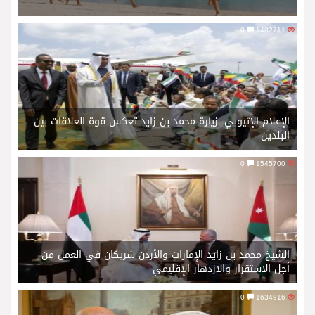
0
1482711
الإعلام الإثيوبي: زيارة محمد بن زايد تعكس قوة العلاقات بين
البلدين
0
1545700
الشيخ محمد بن زايد الإمارات والأردن شريكان في العمل من
أجل الاستقرار والازدهار الإقليمي
0
1634916