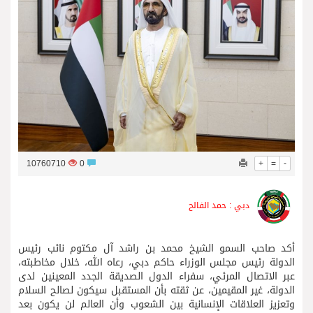
فريق جازو للسباقات يحرز المراكز الثلاثة الأولى في النسخة 75 من رالي فنلندا
10760710
0
+
=
-
دبي : حمد الفالح
أكد صاحب السمو الشيخ محمد بن راشد آل مكتوم نائب رئيس
الدولة رئيس مجلس الوزراء حاكم دبي، رعاه الله، خلال مخاطبته،
عبر الاتصال المرئي، سفراء الدول الصديقة الجدد المعينين لدى
الدولة، غير المقيمين، عن ثقته بأن المستقبل سيكون لصالح السلام
وتعزيز العلاقات الإنسانية بين الشعوب وأن العالم لن يكون بعد