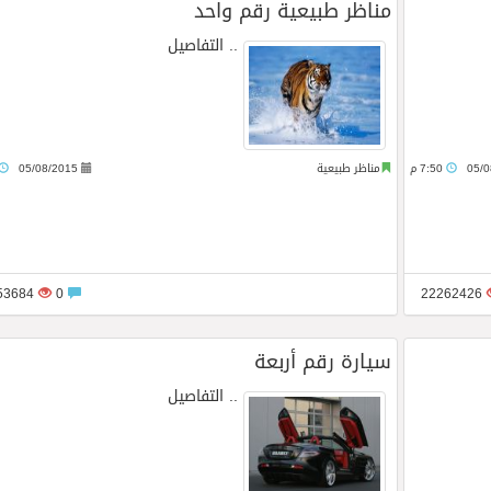
مناظر طبيعية رقم واحد
..
التفاصيل
05/0
7:50 م
مناظر طبيعية
05/08/2015
23353684
0
22262426
سيارة رقم أربعة
..
التفاصيل