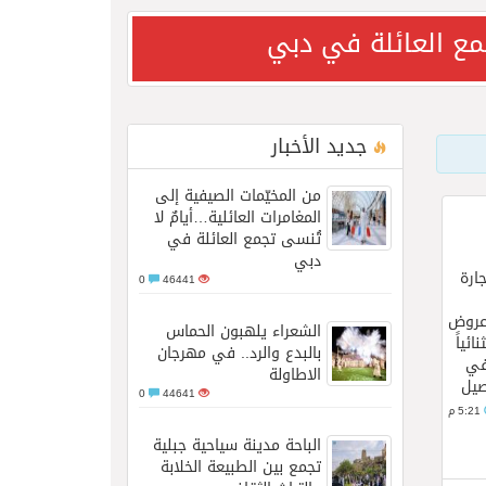
جمع العائلة في دبي
جديد الأخبار
من المخيّمات الصيفية إلى
ب الجلدية والتجميل
المغامرات العائلية…أيامٌ لا
تُنسى تجمع العائلة في
دبي
ارة
0
46441
«عروض
الشعراء يلهبون الحماس
ئياً
بالبدع والرد.. في مهرجان
في
الاطاولة
صيل
0
44641
5:21 م
الباحة مدينة سياحية جبلية
تجمع بين الطبيعة الخلابة