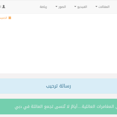
المقالات
الفيديو
الصور
رياضة
ال
الخميس , 22 صفر 
رسالة ترحيب
 المغامرات العائلية…أيامٌ لا تُنسى تجمع العائلة في دبي