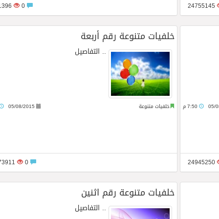
1261396
0
24755145
جديدة وإبهار ساحر على بحر العرب والطبيعة الخلابة في ظفار
خلفيات متنوعة رقم أربعة
..
التفاصيل
05/0
7:50 م
خلفيات متنوعة
05/08/2015
24873911
0
24945250
خلفيات متنوعة رقم اثنين
..
التفاصيل