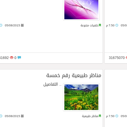
05/0
7:50 م
خلفيات متنوعة
05/08/2015
24941692
0
31675070
مناظر طبيعية رقم خمسة
..
التفاصيل
05/0
7:50 م
مناظر طبيعية
05/08/2015