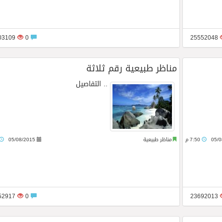
25503109
0
25552048
مناظر طبيعية رقم ثلاثة
..
التفاصيل
05/0
7:50 م
مناظر طبيعية
05/08/2015
32552917
0
23692013