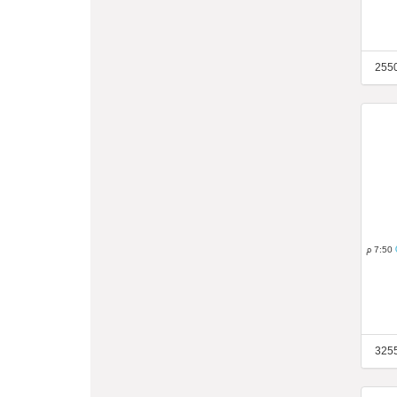
7:50 م