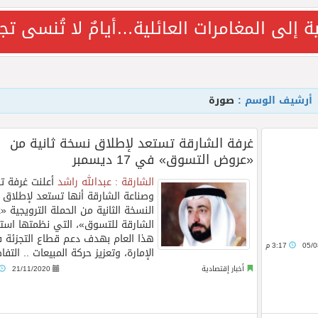
لبدع والرد.. في مهرجان الاطاولة
ة إلى المغامرات العائلية…أيامٌ لا تُنسى ت
 تجمع بين الطبيعة الخلابة والتراث الثقافي
الثلاثة الأولى في النسخة 75 من رالي فنلندا
أرشيف الوسم :
صورة
سيرة مهنية تجمع بين الخبرة الأكاديمية والمواكبة العالمية في ط
غرفة الشارقة تستعد لإطلاق نسخة ثانية من
«عروض التسوق» في 17 ديسمبر
الشارقة : عبدالله راشد
أعلنت غرفة تج
برة متخصصة في الجلدية والتجميل بمركز ابتسامة النجوم بالرياض
وصناعة الشارقة أنها تستعد لإطلاق
النسخة الثانية من الحملة الترويجية 
الشارقة للتسوق»، التي نظمتها استثنا
لاق تطبيق آيڤي بالتزامن مع حملة العودة إلى المدارس
هذا العام بهدف دعم قطاع التجزئة 
05/0
3:17 م
الإمارة، وتعزيز حركة المبيعات ..
التفا
ة تستقبل الزوار وتقدّم لهم مزيجًا من الطبيعة
أخبار إقتصادية
21/11/2020
ل كرنفال للعودة إلى المدارس في بالم جميرا مول