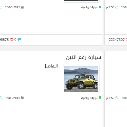
05/0
7:50 م
سيارات رياضية
05/08/2015
22696878
0
22247307
سيارة رقم اثنين
..
التفاصيل
05/0
7:50 م
سيارات رياضية
05/08/2015