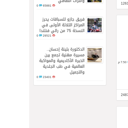
والتراث الثقافي
0
65881
فريق جازو للسباقات يحرز
المراكز الثلاثة الأولى في
النسخة 75 من رالي فنلندا
0
29521
الدكتورة بثينة إحسان..
مسيرة مهنية تجمع بين
الخبرة الأكاديمية والمواكبة
7:50 م
العالمية في طب الجلدية
والتجميل
0
23401