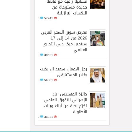
مسائية راقية مع قائمة
جديدة مستوحاة من
النكهات البرازيلية
0
57241
معرض سوق السفر العربي
2026 من 14 إلى 17
سبتمبر، مركز دبي التجاري
العالمي
0
38521
رجل الاعمال سعيد ال بخيت
يغادر المستشفى
0
56881
جائزة المهندس زياد
الزهراني للتفوق العلمي
تكرّم نخبة من أبناء وبنات
الأطاولة
0
34921