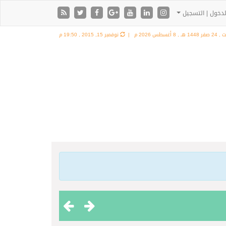
دخول | التسجيل
ر 1448 هـ ,
8 أغسطس 2026 م |
نوفمبر 15, 2015 , 19:50 م